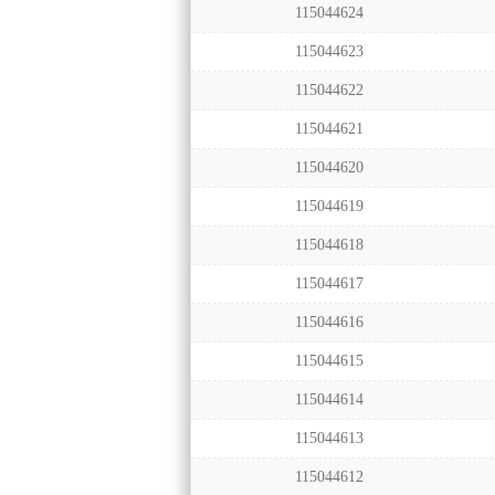
115044624
115044623
115044622
115044621
115044620
115044619
115044618
115044617
115044616
115044615
115044614
115044613
115044612