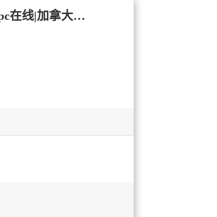
台湾28预测 永不失联:28yC.com 加拿大28-预测网|加拿大pc在线|加拿大28在线预测网|28结果咪牌_专注研究历史结果_加拿大PC预测_官方!