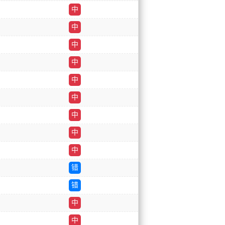
中
中
中
中
中
中
中
中
中
错
错
中
中