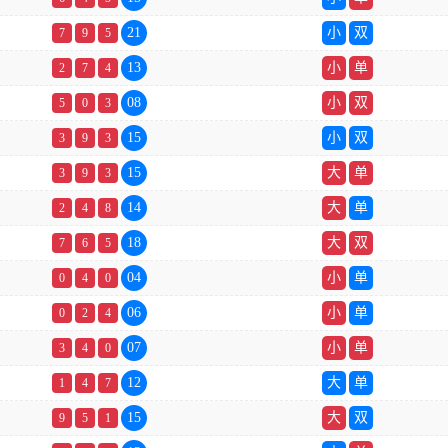
21
小
双
7
9
5
13
小
单
2
7
4
08
小
双
5
0
3
15
小
双
3
9
3
15
大
单
3
9
3
14
大
单
2
4
8
18
大
双
7
6
5
04
小
单
0
4
0
06
小
单
0
2
4
07
小
单
3
4
0
12
大
单
1
4
7
15
大
双
9
5
1