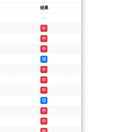
结果
---
中
中
中
错
中
中
中
错
中
中
中