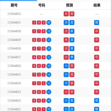
期号
号码
预测
结果
115044832
---
大
双
---
115044831
1
4
4
09
大
双
错
115044830
3
7
8
18
大
单
中
115044829
8
2
5
15
大
双
中
115044828
4
7
9
20
大
单
中
115044827
4
4
4
12
小
单
中
115044826
9
6
1
16
小
双
中
115044825
7
5
2
14
小
双
中
115044824
7
5
1
13
大
单
中
115044823
0
6
6
12
小
双
中
115044822
9
4
5
18
小
单
错
115044821
6
6
7
19
小
双
错