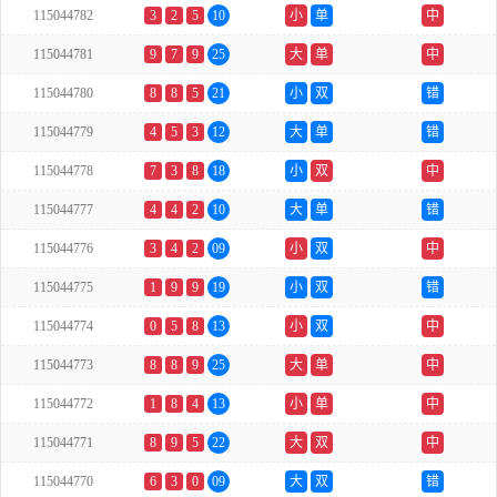
115044782
3
2
5
10
小
单
中
115044781
9
7
9
25
大
单
中
115044780
8
8
5
21
小
双
错
115044779
4
5
3
12
大
单
错
115044778
7
3
8
18
小
双
中
115044777
4
4
2
10
大
单
错
115044776
3
4
2
09
小
双
中
115044775
1
9
9
19
小
双
错
115044774
0
5
8
13
小
双
中
115044773
8
8
9
25
大
单
中
115044772
1
8
4
13
小
单
中
115044771
8
9
5
22
大
双
中
115044770
6
3
0
09
大
双
错