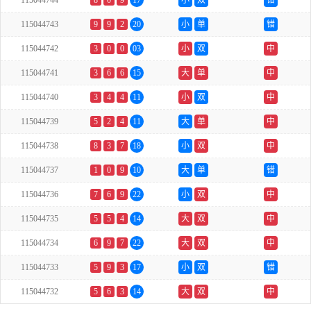
115044744
8
0
9
17
小
双
错
115044743
9
9
2
20
小
单
错
115044742
3
0
0
03
小
双
中
115044741
3
6
6
15
大
单
中
115044740
3
4
4
11
小
双
中
115044739
5
2
4
11
大
单
中
115044738
8
3
7
18
小
双
中
115044737
1
0
9
10
大
单
错
115044736
7
6
9
22
小
双
中
115044735
5
5
4
14
大
双
中
115044734
6
9
7
22
大
双
中
115044733
5
9
3
17
小
双
错
115044732
5
6
3
14
大
双
中