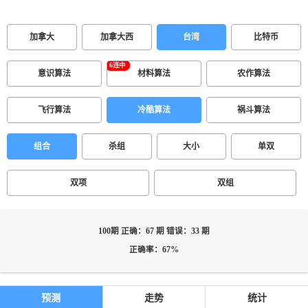
加拿大
加拿大西
台湾
比特币
意识算法
材料算法
农作算法
飞行算法
冷酷算法
祸斗算法
组合
杀组
大小
单双
双项
双组
100期 正确：67 期 错误：33 期
正确率：67%
预测
走势
统计