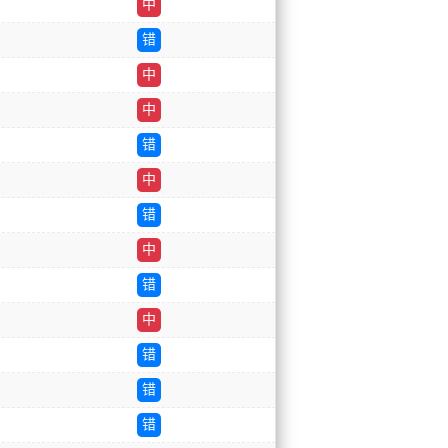
中
错
中
中
错
中
错
中
错
中
错
错
错