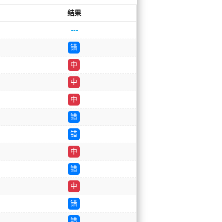
结果
---
错
中
中
中
错
错
中
错
中
错
错