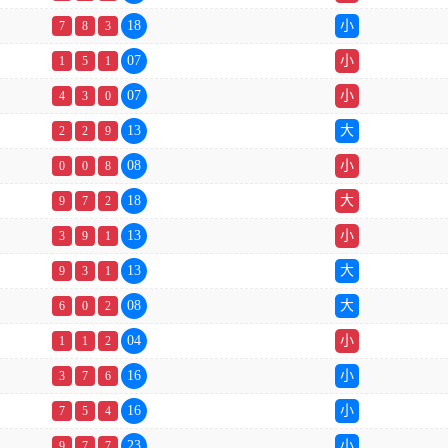
18
小
7
8
3
07
小
1
5
1
07
小
4
3
0
13
大
2
2
9
08
小
0
0
8
18
大
9
7
2
13
小
3
9
1
13
大
9
3
1
08
大
6
0
2
04
小
1
1
2
16
小
3
7
6
16
小
7
5
4
23
小
9
7
7