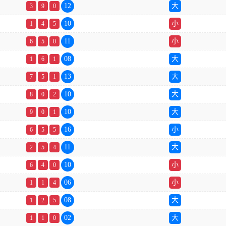
12
大
3
9
0
10
小
1
4
5
11
小
6
5
0
08
大
1
6
1
13
大
7
5
1
10
大
8
0
2
10
大
9
0
1
16
小
6
5
5
11
大
2
5
4
10
小
6
4
0
06
小
1
1
4
08
大
1
2
5
02
大
1
1
0