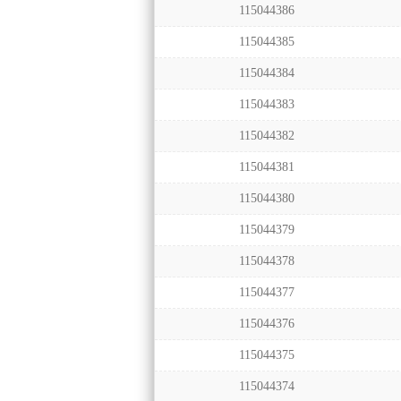
115044386
115044385
115044384
115044383
115044382
115044381
115044380
115044379
115044378
115044377
115044376
115044375
115044374