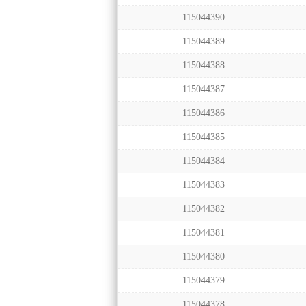
115044390
115044389
115044388
115044387
115044386
115044385
115044384
115044383
115044382
115044381
115044380
115044379
115044378