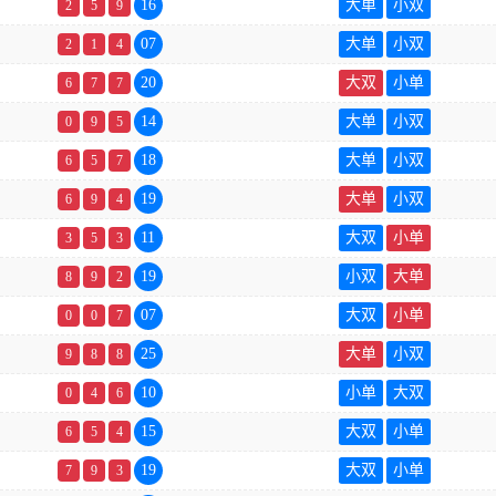
16
大单
小双
2
5
9
07
大单
小双
2
1
4
20
大双
小单
6
7
7
14
大单
小双
0
9
5
18
大单
小双
6
5
7
19
大单
小双
6
9
4
11
大双
小单
3
5
3
19
小双
大单
8
9
2
07
大双
小单
0
0
7
25
大单
小双
9
8
8
10
小单
大双
0
4
6
15
大双
小单
6
5
4
19
大双
小单
7
9
3