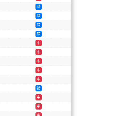
错
错
错
错
中
中
中
中
中
错
中
中
中