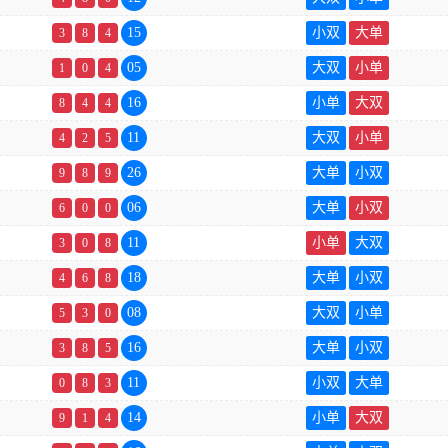
15
小双
大单
3
8
4
05
大双
小单
1
0
4
16
小单
大双
8
4
4
11
大双
小单
4
2
5
26
大单
小双
9
8
9
06
大单
小双
6
0
0
11
小单
大双
3
0
8
18
大单
小双
4
6
8
08
大双
小单
5
3
0
16
大单
小双
3
8
5
11
小双
大单
0
8
3
14
小单
大双
9
1
4