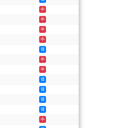
中
中
中
中
错
中
中
错
错
错
错
中