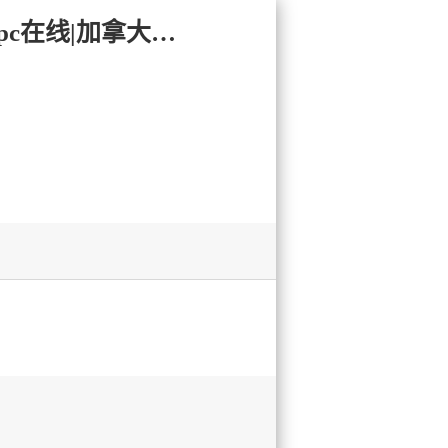
台湾28预测 永不失联:28yC.com 加拿大28-预测网|加拿大pc在线|加拿大28在线预测网|28结果咪牌_专注研究历史结果_加拿大PC预测_官方!