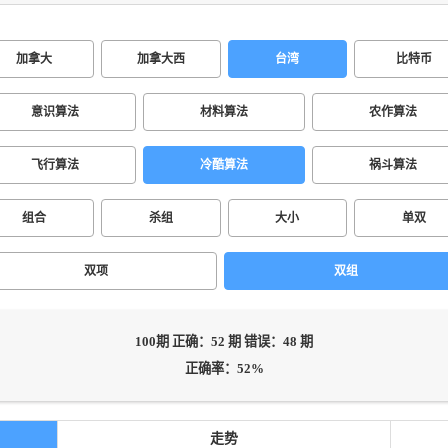
加拿大
加拿大西
台湾
比特币
意识算法
材料算法
农作算法
飞行算法
冷酷算法
祸斗算法
组合
杀组
大小
单双
双项
双组
100期 正确：52 期 错误：48 期
正确率：52%
走势