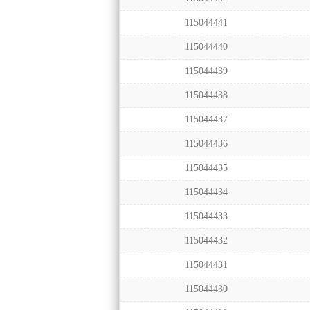
115044441
115044440
115044439
115044438
115044437
115044436
115044435
115044434
115044433
115044432
115044431
115044430