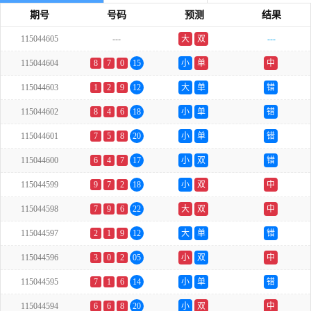
期号
号码
预测
结果
115044605
---
大
双
---
115044604
8
7
0
15
小
单
中
115044603
1
2
9
12
大
单
错
115044602
8
4
6
18
小
单
错
115044601
7
5
8
20
小
单
错
115044600
6
4
7
17
小
双
错
115044599
9
7
2
18
小
双
中
115044598
7
9
6
22
大
双
中
115044597
2
1
9
12
大
单
错
115044596
3
0
2
05
小
双
中
115044595
7
1
6
14
小
单
错
115044594
6
6
8
20
小
双
中