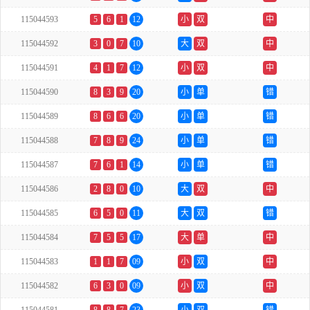
115044593
5
6
1
12
小
双
中
115044592
3
0
7
10
大
双
中
115044591
4
1
7
12
小
双
中
115044590
8
3
9
20
小
单
错
115044589
8
6
6
20
小
单
错
115044588
7
8
9
24
小
单
错
115044587
7
6
1
14
小
单
错
115044586
2
8
0
10
大
双
中
115044585
6
5
0
11
大
双
错
115044584
7
5
5
17
大
单
中
115044583
1
1
7
09
小
双
中
115044582
6
3
0
09
小
双
中