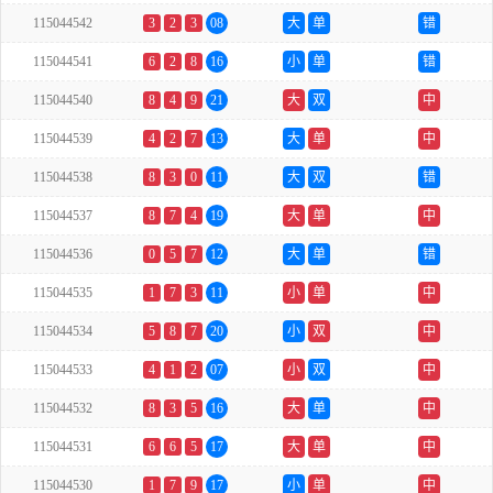
115044542
3
2
3
08
大
单
错
115044541
6
2
8
16
小
单
错
115044540
8
4
9
21
大
双
中
115044539
4
2
7
13
大
单
中
115044538
8
3
0
11
大
双
错
115044537
8
7
4
19
大
单
中
115044536
0
5
7
12
大
单
错
115044535
1
7
3
11
小
单
中
115044534
5
8
7
20
小
双
中
115044533
4
1
2
07
小
双
中
115044532
8
3
5
16
大
单
中
115044531
6
6
5
17
大
单
中
115044530
1
7
9
17
小
单
中