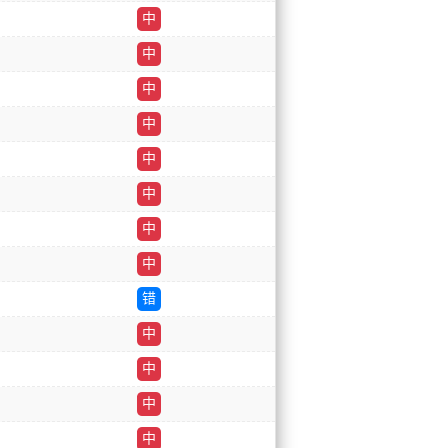
中
中
中
中
中
中
中
中
错
中
中
中
中