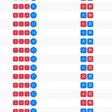
11
小
单
4
1
6
13
大
单
8
1
4
13
小
双
5
1
7
14
小
单
4
2
8
10
大
单
1
1
8
15
小
单
7
5
3
22
小
双
9
4
9
16
小
双
6
9
1
17
大
双
7
5
5
11
大
双
9
0
2
12
小
双
8
1
3
11
小
单
2
0
9
11
大
双
3
3
5