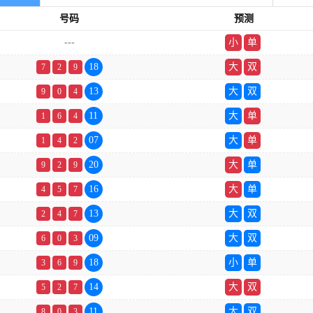
号码
预测
---
小
单
18
大
双
7
2
9
13
大
双
9
0
4
11
大
单
1
6
4
07
大
单
1
4
2
20
大
单
9
2
9
16
大
单
4
5
7
13
大
双
2
4
7
09
大
双
6
0
3
18
小
单
3
6
9
14
大
双
5
2
7
11
大
双
8
0
3