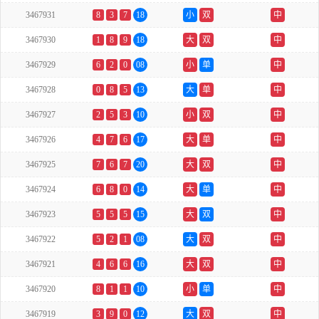
3467931
8
3
7
18
小
双
中
3467930
1
8
9
18
大
双
中
3467929
6
2
0
08
小
单
中
3467928
0
8
5
13
大
单
中
3467927
2
5
3
10
小
双
中
3467926
4
7
6
17
大
单
中
3467925
7
6
7
20
大
双
中
3467924
6
8
0
14
大
单
中
3467923
5
5
5
15
大
双
中
3467922
5
2
1
08
大
双
中
3467921
4
6
6
16
大
双
中
3467920
8
1
1
10
小
单
中
3467919
3
9
0
12
大
双
中