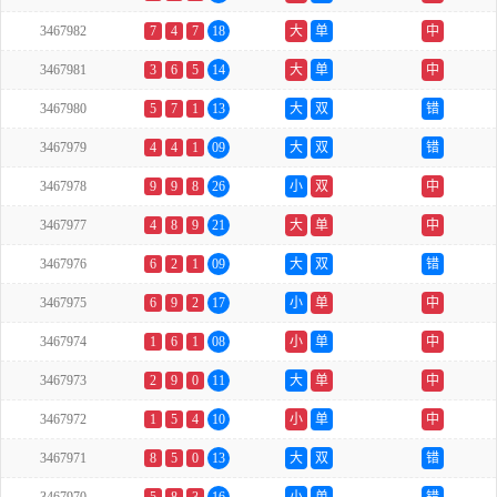
3467982
7
4
7
18
大
单
中
3467981
3
6
5
14
大
单
中
3467980
5
7
1
13
大
双
错
3467979
4
4
1
09
大
双
错
3467978
9
9
8
26
小
双
中
3467977
4
8
9
21
大
单
中
3467976
6
2
1
09
大
双
错
3467975
6
9
2
17
小
单
中
3467974
1
6
1
08
小
单
中
3467973
2
9
0
11
大
单
中
3467972
1
5
4
10
小
单
中
3467971
8
5
0
13
大
双
错