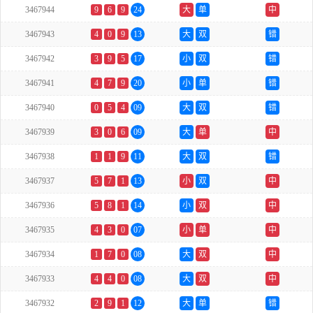
3467944
9
6
9
24
大
单
中
3467943
4
0
9
13
大
双
错
3467942
3
9
5
17
小
双
错
3467941
4
7
9
20
小
单
错
3467940
0
5
4
09
大
双
错
3467939
3
0
6
09
大
单
中
3467938
1
1
9
11
大
双
错
3467937
5
7
1
13
小
双
中
3467936
5
8
1
14
小
双
中
3467935
4
3
0
07
小
单
中
3467934
1
7
0
08
大
双
中
3467933
4
4
0
08
大
双
中
3467932
2
9
1
12
大
单
错