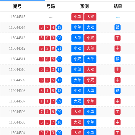
期号
号码
预测
结果
115044515
---
小单
大双
---
115044514
8
7
4
19
小单
大双
错
115044513
5
0
3
08
大单
小双
中
115044512
9
3
9
21
小双
大单
中
115044511
9
8
5
22
小双
大单
错
115044510
6
5
3
14
小单
大双
中
115044509
5
2
5
12
大单
小双
中
115044508
3
1
9
13
小双
大单
错
115044507
1
1
7
09
大双
小单
中
115044506
7
4
9
20
大双
小单
中
115044505
6
5
7
18
大双
小单
中
115044504
9
8
3
20
大双
小单
中