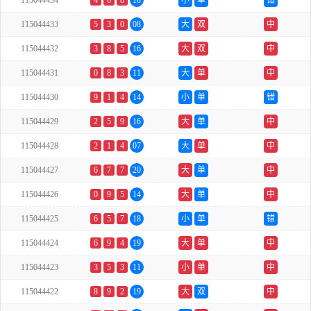
115044434
4
6
8
18
小
单
错
115044433
5
3
0
08
大
双
中
115044432
3
8
5
16
大
双
中
115044431
0
8
3
11
大
单
中
115044430
9
1
4
14
小
单
错
115044429
2
5
9
16
大
单
中
115044428
2
1
4
07
大
单
中
115044427
6
7
7
20
大
单
中
115044426
0
9
5
14
大
单
中
115044425
6
5
7
18
小
单
错
115044424
6
9
4
19
大
单
中
115044423
3
5
3
11
小
单
中
115044422
8
9
2
19
大
双
中