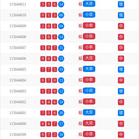
大双
115044611
5
3
6
14
殺
错
小双
115044610
0
1
5
06
殺
错
小单
115044609
2
0
2
04
殺
中
小双
115044608
5
8
1
14
殺
中
小单
115044607
5
9
7
21
殺
中
大双
115044606
9
6
8
23
殺
中
大单
115044605
7
7
5
19
殺
错
小单
115044604
8
7
0
15
殺
中
小双
115044603
1
2
9
12
殺
错
小单
115044602
8
4
6
18
殺
中
大双
115044601
7
5
8
20
殺
错
大双
115044600
6
4
7
17
殺
中
小双
115044599
9
7
2
18
殺
中