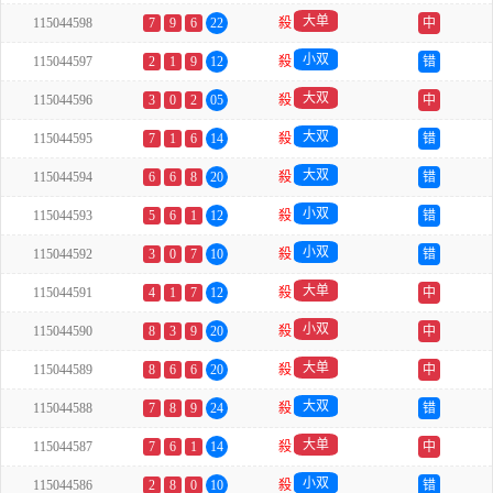
大单
115044598
7
9
6
22
殺
中
小双
115044597
2
1
9
12
殺
错
大双
115044596
3
0
2
05
殺
中
大双
115044595
7
1
6
14
殺
错
大双
115044594
6
6
8
20
殺
错
小双
115044593
5
6
1
12
殺
错
小双
115044592
3
0
7
10
殺
错
大单
115044591
4
1
7
12
殺
中
小双
115044590
8
3
9
20
殺
中
大单
115044589
8
6
6
20
殺
中
大双
115044588
7
8
9
24
殺
错
大单
115044587
7
6
1
14
殺
中
小双
115044586
2
8
0
10
殺
错