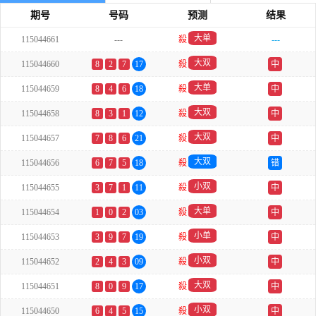
期号
号码
预测
结果
大单
115044661
---
殺
---
大双
115044660
8
2
7
17
殺
中
大单
115044659
8
4
6
18
殺
中
大双
115044658
8
3
1
12
殺
中
大双
115044657
7
8
6
21
殺
中
大双
115044656
6
7
5
18
殺
错
小双
115044655
3
7
1
11
殺
中
大单
115044654
1
0
2
03
殺
中
小单
115044653
3
9
7
19
殺
中
小双
115044652
2
4
3
09
殺
中
大双
115044651
8
0
9
17
殺
中
小双
115044650
6
4
5
15
殺
中