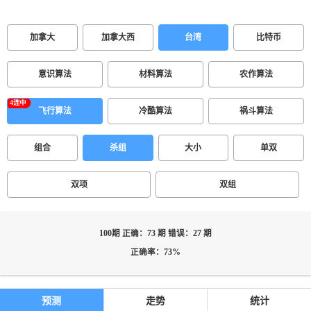
加拿大
加拿大西
台湾
比特币
意识算法
材料算法
农作算法
飞行算法
冷酷算法
祸斗算法
组合
杀组
大小
单双
双项
双组
100期 正确：73 期 错误：27 期
正确率：73%
预测
走势
统计