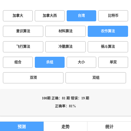
加拿大
加拿大西
台湾
比特币
意识算法
材料算法
农作算法
飞行算法
冷酷算法
祸斗算法
组合
杀组
大小
单双
双项
双组
100期 正确：81 期 错误：19 期
正确率：81%
预测
走势
统计