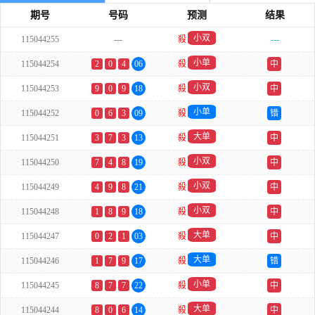
期号
号码
预测
结果
小双
115044255
---
殺
---
小单
115044254
2
0
4
06
殺
中
小双
115044253
9
0
9
18
殺
中
小单
115044252
0
6
3
09
殺
错
大单
115044251
3
7
3
13
殺
中
小双
115044250
7
4
8
19
殺
中
小双
115044249
4
9
8
21
殺
中
小双
115044248
1
8
9
18
殺
中
大单
115044247
0
2
1
03
殺
中
大单
115044246
1
7
9
17
殺
错
小单
115044245
8
7
7
22
殺
中
大单
115044244
8
0
6
14
殺
中