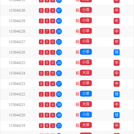
115044231
8
4
8
20
殺
中
小双
115044230
0
3
4
07
殺
中
小双
115044229
3
0
0
03
殺
中
小单
115044228
1
7
8
16
殺
中
小双
115044227
6
5
0
11
殺
中
小单
115044226
2
8
3
13
殺
错
小双
115044225
7
9
8
24
殺
中
大双
115044224
0
2
9
11
殺
中
小单
115044223
8
5
4
17
殺
中
小单
115044222
2
1
2
05
殺
错
大双
115044221
2
4
4
10
殺
中
小双
115044220
2
8
0
10
殺
错
大单
115044219
0
8
5
13
殺
中