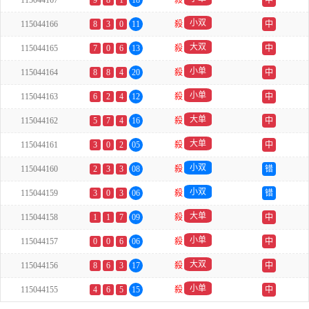
115044167
9
8
1
18
殺
中
小双
115044166
8
3
0
11
殺
中
大双
115044165
7
0
6
13
殺
中
小单
115044164
8
8
4
20
殺
中
小单
115044163
6
2
4
12
殺
中
大单
115044162
5
7
4
16
殺
中
大单
115044161
3
0
2
05
殺
中
小双
115044160
2
3
3
08
殺
错
小双
115044159
3
0
3
06
殺
错
大单
115044158
1
1
7
09
殺
中
小单
115044157
0
0
6
06
殺
中
大双
115044156
8
6
3
17
殺
中
小单
115044155
4
6
5
15
殺
中