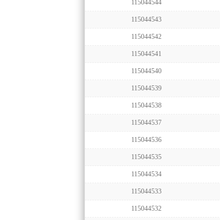
115044544
115044543
115044542
115044541
115044540
115044539
115044538
115044537
115044536
115044535
115044534
115044533
115044532