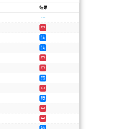
结果
---
中
错
错
中
中
错
中
错
中
中
错