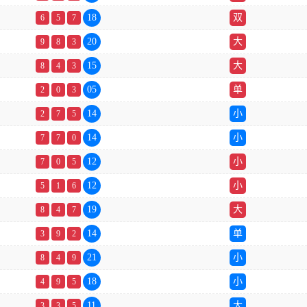
18
双
6
5
7
20
大
9
8
3
15
大
8
4
3
05
单
2
0
3
14
小
2
7
5
14
小
7
7
0
12
小
7
0
5
12
小
5
1
6
19
大
8
4
7
14
单
3
9
2
21
小
8
4
9
18
小
4
9
5
11
大
3
3
5