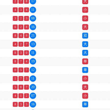
17
大
2
7
8
11
小
4
3
4
08
小
3
2
3
16
大
6
2
8
21
双
8
4
9
13
大
4
2
7
11
大
8
3
0
19
单
8
7
4
12
单
0
5
7
11
小
1
7
3
20
大
5
8
7
07
小
4
1
2
16
单
8
3
5