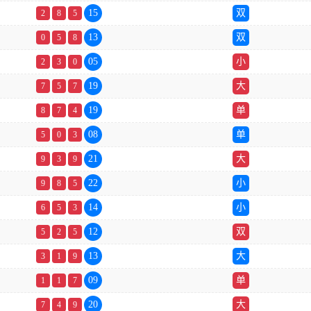
15
双
2
8
5
13
双
0
5
8
05
小
2
3
0
19
大
7
5
7
19
单
8
7
4
08
单
5
0
3
21
大
9
3
9
22
小
9
8
5
14
小
6
5
3
12
双
5
2
5
13
大
3
1
9
09
单
1
1
7
20
大
7
4
9