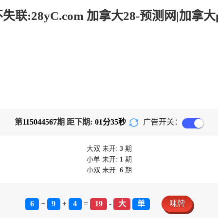
第
115044567
期 距下期:
01
分
35
秒
广告开关：
大双
未开:
3
期
小单
未开:
1
期
小双
未开:
6
期
6
+
9
+
4
=
19
-
大
单
咪牌