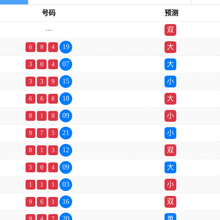
号码
预测
---
双
19
大
6
9
4
07
大
3
0
4
15
小
3
3
9
18
大
6
6
6
09
小
8
1
0
21
小
9
7
5
12
双
8
1
3
09
大
5
0
4
03
小
1
1
1
16
双
9
6
1
20
单
9
4
7