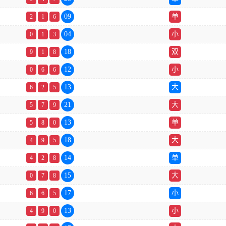
09
单
2
1
6
04
小
0
1
3
18
双
9
1
8
12
小
0
6
6
13
大
6
2
5
21
大
5
7
9
13
单
5
8
0
18
大
4
9
5
14
单
4
2
8
15
大
0
7
8
17
小
6
6
5
13
小
4
9
0