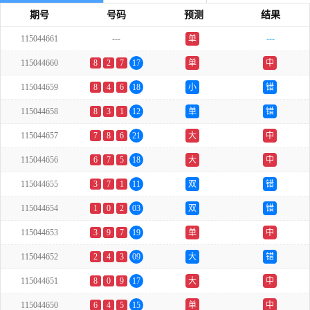
期号
号码
预测
结果
115044661
---
单
---
115044660
8
2
7
17
单
中
115044659
8
4
6
18
小
错
115044658
8
3
1
12
单
错
115044657
7
8
6
21
大
中
115044656
6
7
5
18
大
中
115044655
3
7
1
11
双
错
115044654
1
0
2
03
双
错
115044653
3
9
7
19
单
中
115044652
2
4
3
09
大
错
115044651
8
0
9
17
大
中
115044650
6
4
5
15
单
中