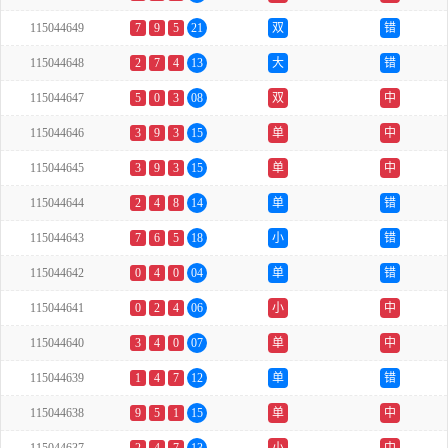
115044649
7
9
5
21
双
错
115044648
2
7
4
13
大
错
115044647
5
0
3
08
双
中
115044646
3
9
3
15
单
中
115044645
3
9
3
15
单
中
115044644
2
4
8
14
单
错
115044643
7
6
5
18
小
错
115044642
0
4
0
04
单
错
115044641
0
2
4
06
小
中
115044640
3
4
0
07
单
中
115044639
1
4
7
12
单
错
115044638
9
5
1
15
单
中