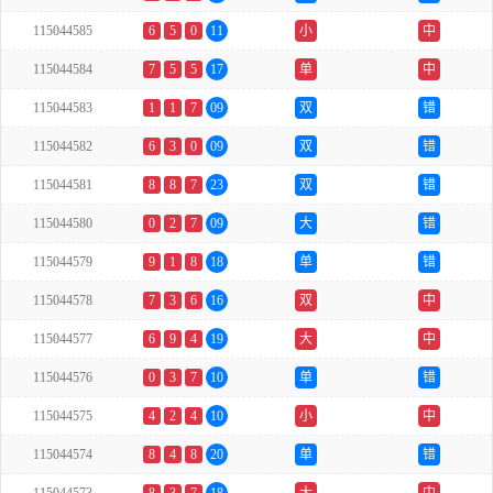
115044585
6
5
0
11
小
中
115044584
7
5
5
17
单
中
115044583
1
1
7
09
双
错
115044582
6
3
0
09
双
错
115044581
8
8
7
23
双
错
115044580
0
2
7
09
大
错
115044579
9
1
8
18
单
错
115044578
7
3
6
16
双
中
115044577
6
9
4
19
大
中
115044576
0
3
7
10
单
错
115044575
4
2
4
10
小
中
115044574
8
4
8
20
单
错