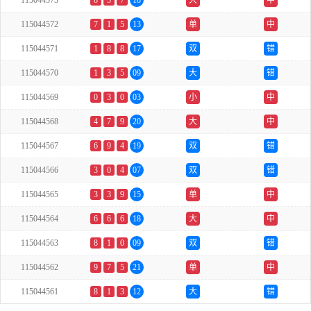
115044573
8
3
7
18
大
中
115044572
7
1
5
13
单
中
115044571
1
8
8
17
双
错
115044570
1
3
5
09
大
错
115044569
0
3
0
03
小
中
115044568
4
7
9
20
大
中
115044567
6
9
4
19
双
错
115044566
3
0
4
07
双
错
115044565
3
3
9
15
单
中
115044564
6
6
6
18
大
中
115044563
8
1
0
09
双
错
115044562
9
7
5
21
单
中
115044561
8
1
3
12
大
错