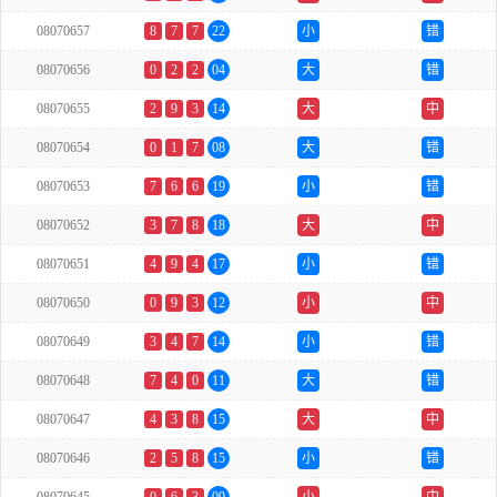
08070657
8
7
7
22
小
错
08070656
0
2
2
04
大
错
08070655
2
9
3
14
大
中
08070654
0
1
7
08
大
错
08070653
7
6
6
19
小
错
08070652
3
7
8
18
大
中
08070651
4
9
4
17
小
错
08070650
0
9
3
12
小
中
08070649
3
4
7
14
小
错
08070648
7
4
0
11
大
错
08070647
4
3
8
15
大
中
08070646
2
5
8
15
小
错