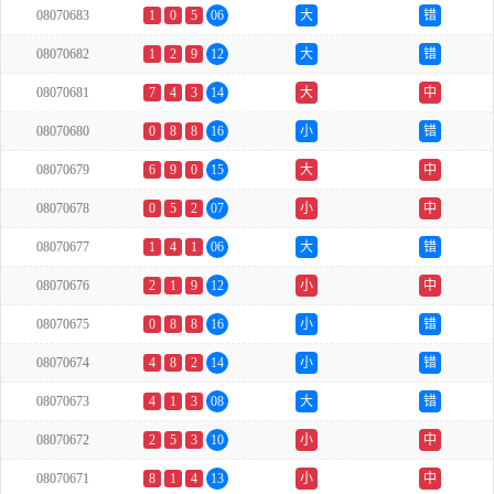
08070683
1
0
5
06
大
错
08070682
1
2
9
12
大
错
08070681
7
4
3
14
大
中
08070680
0
8
8
16
小
错
08070679
6
9
0
15
大
中
08070678
0
5
2
07
小
中
08070677
1
4
1
06
大
错
08070676
2
1
9
12
小
中
08070675
0
8
8
16
小
错
08070674
4
8
2
14
小
错
08070673
4
1
3
08
大
错
08070672
2
5
3
10
小
中
08070671
8
1
4
13
小
中