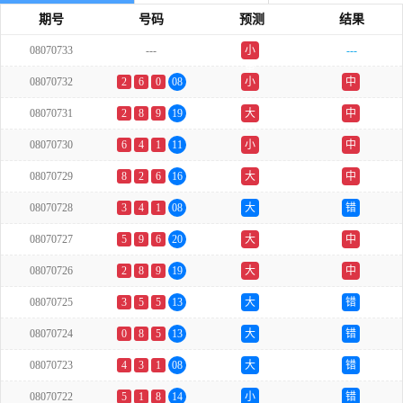
期号
号码
预测
结果
08070733
---
小
---
单
08070732
2
6
0
08
小
中
08070731
2
8
9
19
大
中
08070730
6
4
1
11
小
中
08070729
8
2
6
16
大
中
08070728
3
4
1
08
大
错
08070727
5
9
6
20
大
中
08070726
2
8
9
19
大
中
08070725
3
5
5
13
大
错
08070724
0
8
5
13
大
错
08070723
4
3
1
08
大
错
08070722
5
1
8
14
小
错