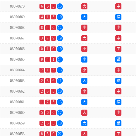
08070670
6
6
3
15
大
中
08070669
4
1
5
10
大
错
08070668
8
4
0
12
小
中
08070667
3
7
9
19
大
中
08070666
0
1
9
10
小
中
08070665
9
4
1
14
小
错
08070664
7
1
5
13
小
中
08070663
2
3
6
11
大
错
08070662
2
3
5
10
小
中
08070661
1
7
5
13
大
错
08070660
5
6
6
17
大
中
08070659
2
5
3
10
大
错
08070658
8
5
9
22
大
中