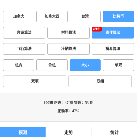
加拿大
加拿大西
台湾
比特币
意识算法
材料算法
农作算法
飞行算法
冷酷算法
祸斗算法
组合
杀组
大小
单双
双项
双组
100期 正确：47 期 错误：53 期
正确率：47%
预测
走势
统计