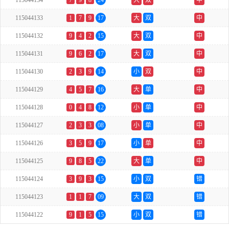
115044134
7
9
8
24
大
双
中
115044133
1
7
9
17
大
双
中
115044132
9
4
2
15
大
双
中
115044131
9
6
2
17
大
双
中
115044130
2
3
9
14
小
双
中
115044129
4
5
7
16
大
单
中
115044128
0
4
8
12
小
单
中
115044127
2
3
3
08
小
单
中
115044126
3
5
9
17
小
单
中
115044125
9
8
5
22
大
单
中
115044124
3
9
3
15
小
双
错
115044123
1
1
7
09
大
双
错
115044122
9
1
5
15
小
双
错