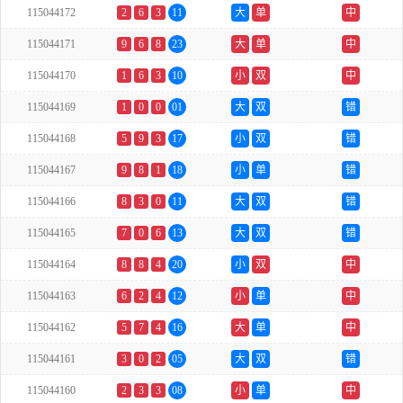
115044172
2
6
3
11
大
单
中
115044171
9
6
8
23
大
单
中
115044170
1
6
3
10
小
双
中
115044169
1
0
0
01
大
双
错
115044168
5
9
3
17
小
双
错
115044167
9
8
1
18
小
单
错
115044166
8
3
0
11
大
双
错
115044165
7
0
6
13
大
双
错
115044164
8
8
4
20
小
双
中
115044163
6
2
4
12
小
单
中
115044162
5
7
4
16
大
单
中
115044161
3
0
2
05
大
双
错
115044160
2
3
3
08
小
单
中