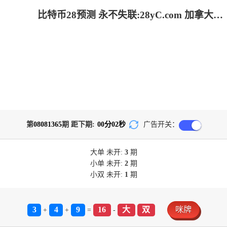
比特币28预测 永不失联:28yC.com 加拿大28-预测网|加拿大pc在线|加拿大28在线预测网|28结果咪牌_专注研究历史结果_加拿大PC预测_官方!
第
08081365
期 距下期:
00
分
01
秒
广告开关：
大单
未开:
3
期
小单
未开:
2
期
小双
未开:
1
期
3
4
9
16
大
双
咪牌
+
+
=
-