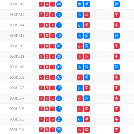
08081316
1
4
3
08
大
单
错
08081315
7
2
3
12
大
双
中
08081314
7
6
4
17
小
单
中
08081313
7
0
3
10
大
单
错
08081312
7
0
0
07
小
双
中
08081311
9
2
9
20
大
双
中
08081310
0
0
9
09
大
双
错
08081309
0
2
0
02
小
单
中
08081308
3
9
3
15
小
单
中
08081307
4
5
2
11
小
双
中
08081306
5
0
8
13
小
单
中
08081305
7
5
9
21
小
单
中
08081304
7
9
9
25
大
单
中