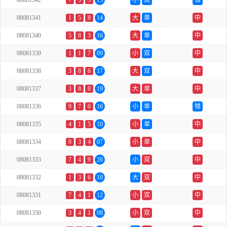
08081342
7
5
3
15
小
双
错
08081341
1
5
8
14
大
单
中
08081340
5
8
3
16
大
单
中
08081339
1
1
7
09
小
双
中
08081338
3
8
6
17
大
双
中
08081337
3
8
8
19
大
单
中
08081336
9
7
0
16
小
单
错
08081335
4
1
5
10
小
单
中
08081334
0
3
4
07
小
单
中
08081333
7
4
9
20
小
双
中
08081332
1
3
6
10
大
双
中
08081331
7
4
1
12
小
双
中
08081330
3
4
1
08
小
双
中