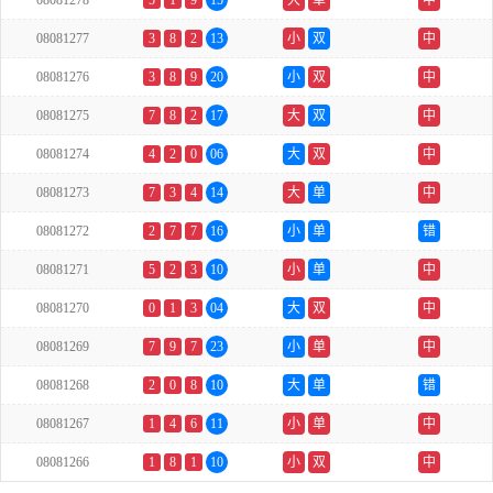
08081278
5
1
9
15
大
单
中
08081277
3
8
2
13
小
双
中
08081276
3
8
9
20
小
双
中
08081275
7
8
2
17
大
双
中
08081274
4
2
0
06
大
双
中
08081273
7
3
4
14
大
单
中
08081272
2
7
7
16
小
单
错
08081271
5
2
3
10
小
单
中
08081270
0
1
3
04
大
双
中
08081269
7
9
7
23
小
单
中
08081268
2
0
8
10
大
单
错
08081267
1
4
6
11
小
单
中
08081266
1
8
1
10
小
双
中