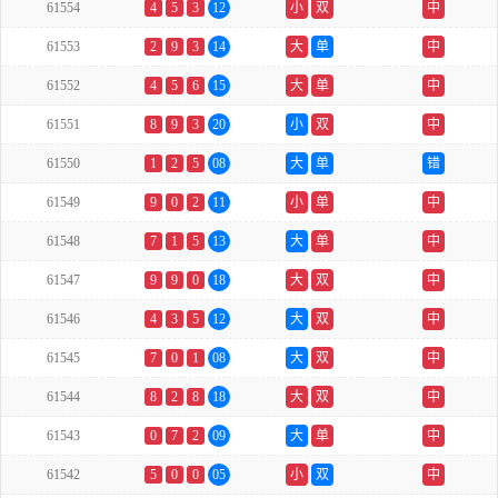
61554
4
5
3
12
小
双
中
61553
2
9
3
14
大
单
中
61552
4
5
6
15
大
单
中
61551
8
9
3
20
小
双
中
61550
1
2
5
08
大
单
错
61549
9
0
2
11
小
单
中
61548
7
1
5
13
大
单
中
61547
9
9
0
18
大
双
中
61546
4
3
5
12
大
双
中
61545
7
0
1
08
大
双
中
61544
8
2
8
18
大
双
中
61543
0
7
2
09
大
单
中
61542
5
0
0
05
小
双
中