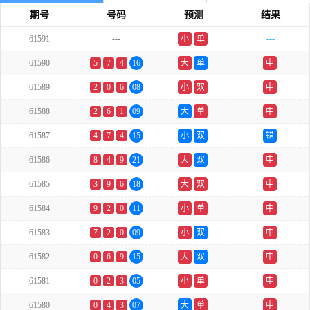
期号
号码
预测
结果
61591
---
小
单
---
61590
5
7
4
16
大
单
中
61589
2
0
6
08
小
双
中
61588
2
6
1
09
大
单
中
61587
4
7
4
15
小
双
错
61586
8
4
9
21
大
双
中
61585
3
9
6
18
大
双
中
61584
9
2
0
11
小
单
中
61583
7
2
0
09
小
双
中
61582
0
6
9
15
大
双
中
61581
0
2
3
05
小
单
中
61580
0
4
3
07
大
单
中