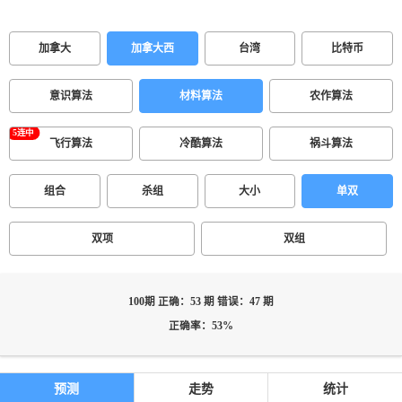
加拿大
加拿大西
台湾
比特币
意识算法
材料算法
农作算法
飞行算法
冷酷算法
祸斗算法
组合
杀组
大小
单双
双项
双组
100期 正确：53 期 错误：47 期
正确率：53%
预测
走势
统计