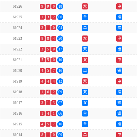
61926
9
9
0
18
双
中
61925
1
3
2
06
单
错
61924
3
1
0
04
单
错
61923
8
8
4
20
双
中
61922
3
5
9
17
双
错
61921
5
5
0
10
双
中
61920
4
5
7
16
单
错
61919
4
4
4
12
双
中
61918
1
6
2
09
双
错
61917
3
1
3
07
双
错
61916
1
4
1
06
单
错
61915
4
5
7
16
单
错
61914
8
1
0
09
单
中