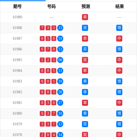
期号
号码
预测
结果
61989
---
单
---
61988
7
3
3
13
双
错
61987
6
5
8
19
单
中
61986
6
7
0
13
双
错
61985
1
2
5
08
双
中
61984
0
8
5
13
单
中
61983
0
9
1
10
单
错
61982
6
9
5
20
单
错
61981
8
3
6
17
单
中
61980
6
3
7
16
单
错
61979
3
3
7
13
双
错
61978
2
8
4
14
双
中