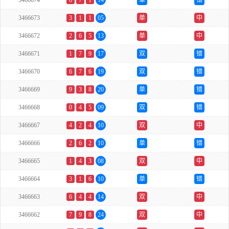
3466674
6
7
1
14
单
错
3466673
3
1
1
05
单
中
3466672
2
6
5
13
单
中
3466671
1
7
9
17
双
错
3466670
6
7
6
19
双
错
3466669
9
3
8
20
单
错
3466668
0
4
5
09
双
错
3466667
4
2
4
10
双
中
3466666
2
6
2
10
单
错
3466665
1
4
3
08
双
中
3466664
3
1
6
10
单
错
3466663
6
4
4
14
双
中
3466662
7
9
8
24
双
中