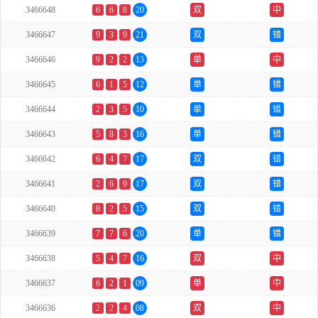
3466648
6
6
8
20
双
中
3466647
9
3
9
21
双
错
3466646
9
2
2
13
单
中
3466645
6
1
5
12
单
错
3466644
2
3
5
10
单
错
3466643
5
8
3
16
单
错
3466642
6
4
7
17
双
错
3466641
2
6
9
17
双
错
3466640
8
2
5
15
双
错
3466639
7
7
6
20
单
错
3466638
5
4
7
16
双
中
3466637
6
2
1
09
单
中
3466636
2
2
4
08
双
中