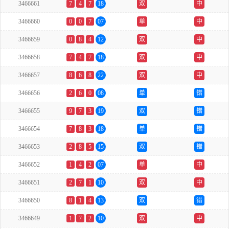
3466661
7
4
7
18
双
中
3466660
0
0
7
07
单
中
3466659
0
8
4
12
双
中
3466658
7
4
7
18
双
中
3466657
8
6
8
22
双
中
3466656
2
6
0
08
单
错
3466655
9
7
3
19
双
错
3466654
7
8
3
18
单
错
3466653
2
8
5
15
双
错
3466652
1
4
2
07
单
中
3466651
2
7
1
10
双
中
3466650
8
1
4
13
双
错
3466649
1
7
2
10
双
中