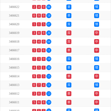
3466622
2
4
0
06
单
错
3466621
0
9
9
18
单
错
3466620
1
1
5
07
双
错
3466619
3
8
9
20
双
中
3466618
0
4
0
04
双
中
3466617
5
0
6
11
单
中
3466616
7
3
9
19
双
错
3466615
4
5
1
10
单
错
3466614
9
1
5
15
单
中
3466613
0
7
4
11
双
错
3466612
3
8
2
13
单
中
3466611
5
6
8
19
单
中