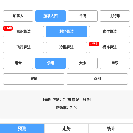
加拿大
加拿大西
台湾
比特币
意识算法
材料算法
农作算法
飞行算法
冷酷算法
祸斗算法
组合
杀组
大小
单双
双项
双组
100期 正确：74 期 错误：26 期
正确率：74%
预测
走势
统计