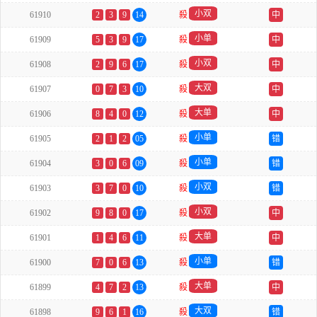
小双
61910
2
3
9
14
殺
中
小单
61909
5
3
9
17
殺
中
小双
61908
2
9
6
17
殺
中
大双
61907
0
7
3
10
殺
中
大单
61906
8
4
0
12
殺
中
小单
61905
2
1
2
05
殺
错
小单
61904
3
0
6
09
殺
错
小双
61903
3
7
0
10
殺
错
小双
61902
9
8
0
17
殺
中
大单
61901
1
4
6
11
殺
中
小单
61900
7
0
6
13
殺
错
大单
61899
4
7
2
13
殺
中
大双
61898
9
6
1
16
殺
错