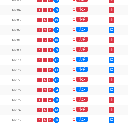
61885
2
1
0
03
殺
中
小双
61884
1
7
1
09
殺
中
小单
61883
9
8
2
19
殺
中
大双
61882
7
9
6
22
殺
错
大单
61881
2
3
5
10
殺
中
大单
61880
6
2
1
09
殺
中
大单
61879
3
7
7
17
殺
错
小单
61878
0
7
6
13
殺
错
小双
61877
9
8
0
17
殺
中
大双
61876
9
9
6
24
殺
错
大双
61875
1
1
4
06
殺
中
小单
61874
3
8
7
18
殺
中
大双
61873
6
8
6
20
殺
错