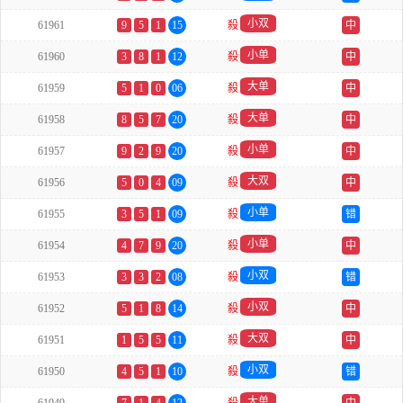
小双
61961
9
5
1
15
殺
中
小单
61960
3
8
1
12
殺
中
大单
61959
5
1
0
06
殺
中
大单
61958
8
5
7
20
殺
中
小单
61957
9
2
9
20
殺
中
大双
61956
5
0
4
09
殺
中
小单
61955
3
5
1
09
殺
错
小单
61954
4
7
9
20
殺
中
小双
61953
3
3
2
08
殺
错
小双
61952
5
1
8
14
殺
中
大双
61951
1
5
5
11
殺
中
小双
61950
4
5
1
10
殺
错
大单