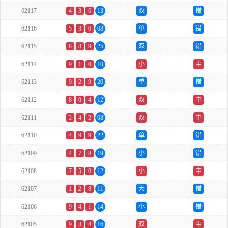
62117
4
3
6
13
双
错
62116
5
3
0
08
单
错
62115
8
8
9
25
双
错
62114
9
1
0
10
小
中
62113
9
2
9
20
单
错
62112
8
0
4
12
双
中
62111
2
4
2
08
双
中
62110
4
9
9
22
单
错
62109
4
7
8
19
小
错
62108
7
5
0
12
小
中
62107
1
2
8
11
大
错
62106
9
4
1
14
小
错
62105
9
3
4
16
双
中