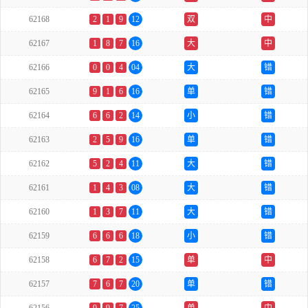
62168
2
1
9
12
双
中
62167
1
8
7
16
大
中
62166
0
0
4
04
大
错
62165
9
1
6
16
单
错
62164
6
6
2
14
小
错
62163
2
5
9
16
单
错
62162
5
2
4
11
大
错
62161
1
4
3
08
大
错
62160
1
3
7
11
大
错
62159
6
6
6
18
小
错
62158
6
7
2
15
单
中
62157
7
6
7
20
单
错