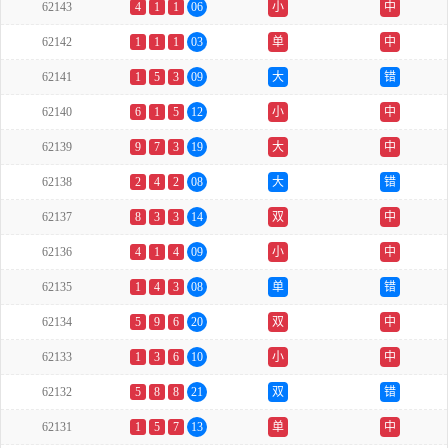
62143
4
1
1
06
小
中
62142
1
1
1
03
单
中
62141
1
5
3
09
大
错
62140
6
1
5
12
小
中
62139
9
7
3
19
大
中
62138
2
4
2
08
大
错
62137
8
3
3
14
双
中
62136
4
1
4
09
小
中
62135
1
4
3
08
单
错
62134
5
9
6
20
双
中
62133
1
3
6
10
小
中
62132
5
8
8
21
双
错
62131
1
5
7
13
单
中