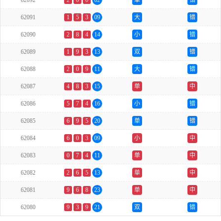
62092
2
0
0
02
单
错
62091
1
5
3
09
大
错
62090
2
8
4
14
小
错
62089
1
9
3
13
双
错
62088
2
0
9
11
大
错
62087
4
8
3
15
单
中
62086
5
7
4
16
小
错
62085
6
9
5
20
单
错
62084
6
0
3
09
小
中
62083
0
7
4
11
单
中
62082
2
6
5
13
单
中
62081
9
6
8
23
单
中
62080
9
3
9
21
双
错