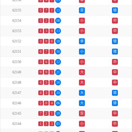
62156
9
9
7
25
单
中
62155
5
7
1
13
双
错
62154
5
2
1
08
小
中
62153
1
3
9
13
小
中
62152
3
9
6
18
单
错
62151
6
7
3
16
小
错
62150
3
6
3
12
小
中
62149
9
9
3
21
大
中
62148
4
5
7
16
大
中
62147
4
3
3
10
大
错
62146
2
0
4
06
大
错
62145
7
2
1
10
双
中
62144
1
1
3
05
小
中