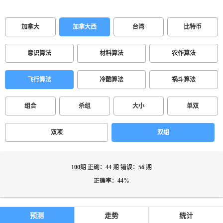
加拿大
加拿大西
台湾
比特币
意识算法
材料算法
农作算法
飞行算法
冷酷算法
祸斗算法
组合
杀组
大小
单双
双项
双组
100期 正确：44 期 错误：56 期
正确率：44%
预测
走势
统计