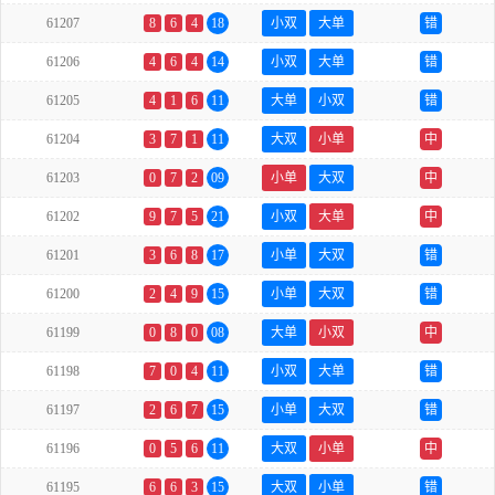
61207
8
6
4
18
小双
大单
错
61206
4
6
4
14
小双
大单
错
61205
4
1
6
11
大单
小双
错
61204
3
7
1
11
大双
小单
中
61203
0
7
2
09
小单
大双
中
61202
9
7
5
21
小双
大单
中
61201
3
6
8
17
小单
大双
错
61200
2
4
9
15
小单
大双
错
61199
0
8
0
08
大单
小双
中
61198
7
0
4
11
小双
大单
错
61197
2
6
7
15
小单
大双
错
61196
0
5
6
11
大双
小单
中
61195
6
6
3
15
大双
小单
错