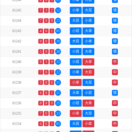
61246
8
8
5
21
小单
大双
错
61245
7
3
2
12
小单
大双
错
61244
7
9
9
25
大双
小单
错
61243
4
0
1
05
小双
大单
错
61242
9
0
1
10
大双
小单
错
61241
5
9
6
20
小双
大单
错
61240
9
5
9
23
小双
大单
中
61239
7
8
7
22
小单
大双
中
61238
3
8
0
11
小单
大双
中
61237
4
6
1
11
大单
小双
错
61236
8
8
9
25
小双
大单
中
61235
7
0
6
13
小单
大双
中
61234
4
0
1
05
大双
小单
中