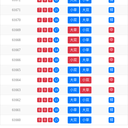
61672
4
8
0
12
大双
小单
错
61671
7
9
5
21
小单
大双
错
61670
4
7
5
16
小双
大单
错
61669
7
9
1
17
大单
小双
中
61668
2
6
6
14
大双
小单
中
61667
6
7
1
14
大双
小单
中
61666
4
3
3
10
小双
大单
中
61665
9
9
4
22
小双
大单
错
61664
1
7
4
12
大单
小双
中
61663
3
9
7
19
小双
大单
中
61662
1
6
4
11
大单
小双
错
61661
6
0
4
10
小单
大双
错
61660
9
8
8
25
大双
小单
错