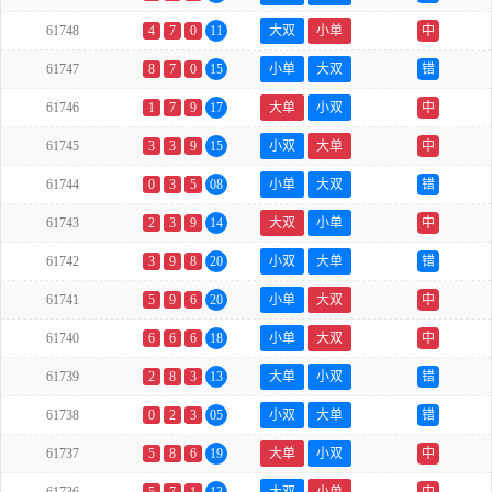
61748
4
7
0
11
大双
小单
中
61747
8
7
0
15
小单
大双
错
61746
1
7
9
17
大单
小双
中
61745
3
3
9
15
小双
大单
中
61744
0
3
5
08
小单
大双
错
61743
2
3
9
14
大双
小单
中
61742
3
9
8
20
小双
大单
错
61741
5
9
6
20
小单
大双
中
61740
6
6
6
18
小单
大双
中
61739
2
8
3
13
大单
小双
错
61738
0
2
3
05
小双
大单
错
61737
5
8
6
19
大单
小双
中