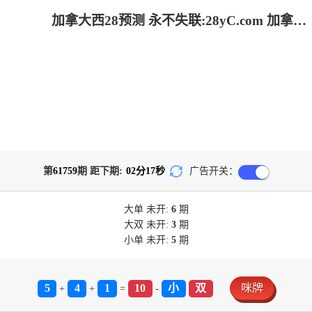
加拿大西28预测 永不失联:28yC.com 加拿大28-预测网|加拿大pc在线|加拿大28在线预测网|28结果咪牌_专注研究历史结果_加拿大PC预测_官方!
第
61759
期 距下期:
02
分
16
秒
广告开关：
大单
未开:
6
期
大双
未开:
3
期
小单
未开:
5
期
5
4
1
10
小
双
咪牌
+
+
=
-