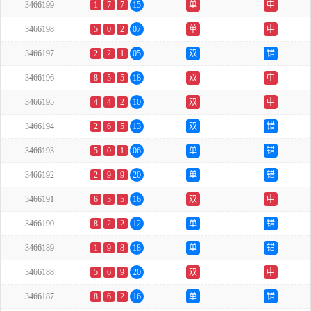
3466199
1
7
7
15
单
中
3466198
5
0
2
07
单
中
3466197
2
2
1
05
双
错
3466196
8
5
5
18
双
中
3466195
4
4
2
10
双
中
3466194
2
6
5
13
双
错
3466193
5
0
1
06
单
错
3466192
2
9
9
20
单
错
3466191
6
5
5
16
双
中
3466190
8
2
2
12
单
错
3466189
1
9
8
18
单
错
3466188
5
6
9
20
双
中
3466187
8
6
2
16
单
错