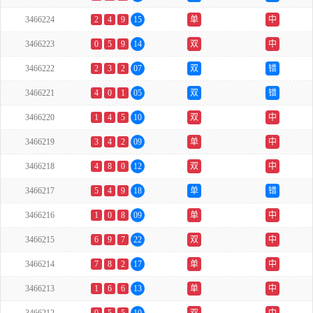
3466224
2
4
9
15
单
中
3466223
0
5
9
14
双
中
3466222
2
3
2
07
双
错
3466221
4
0
1
05
双
错
3466220
1
4
5
10
双
中
3466219
3
4
2
09
单
中
3466218
4
8
0
12
双
中
3466217
5
4
9
18
单
错
3466216
1
0
8
09
单
中
3466215
6
9
7
22
双
中
3466214
7
8
2
17
单
中
3466213
1
6
6
13
单
中