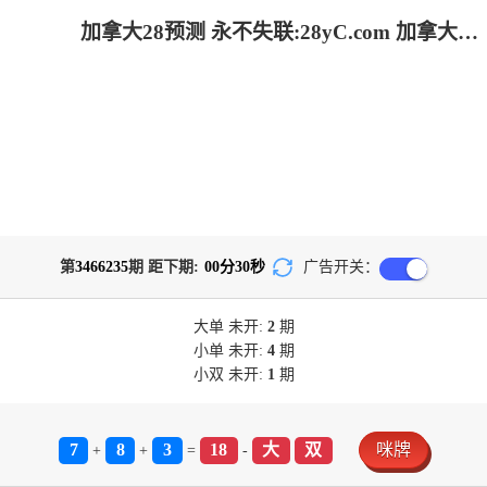
加拿大28预测 永不失联:28yC.com 加拿大28-预测网|加拿大pc在线|加拿大28在线预测网|28结果咪牌_专注研究历史结果_加拿大PC预测_官方!
第
3466235
期 距下期:
00
分
30
秒
广告开关：
大单
未开:
2
期
小单
未开:
4
期
小双
未开:
1
期
7
8
3
18
大
双
咪牌
+
+
=
-