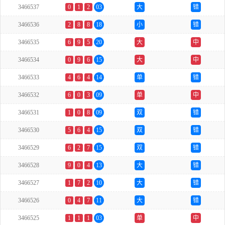
3466537
0
1
2
03
大
错
3466536
2
8
8
18
小
错
3466535
6
9
5
20
大
中
3466534
0
9
6
15
大
中
3466533
4
6
4
14
单
错
3466532
6
0
3
09
单
中
3466531
1
0
8
09
双
错
3466530
5
6
4
15
双
错
3466529
6
2
7
15
双
错
3466528
9
0
4
13
大
错
3466527
1
7
2
10
大
错
3466526
0
4
7
11
大
错
3466525
1
1
1
03
单
中