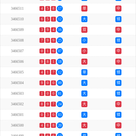
3466511
4
5
8
17
单
中
3466510
6
5
1
12
大
错
3466509
3
9
4
16
双
中
3466508
7
9
9
25
小
错
3466507
0
1
6
07
小
中
3466506
9
8
1
18
大
中
3466505
4
1
7
12
单
错
3466504
9
0
0
09
大
错
3466503
1
0
0
01
大
错
3466502
8
9
7
24
大
中
3466501
0
3
0
03
大
错
3466500
4
8
8
20
大
中