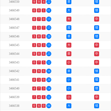
3466550
9
9
4
22
单
错
3466549
0
0
1
01
大
错
3466548
8
7
0
15
大
中
3466547
5
3
7
15
双
错
3466546
3
8
9
20
单
错
3466545
3
9
3
15
大
中
3466544
9
8
8
25
单
中
3466543
0
7
5
12
小
中
3466542
1
9
6
16
单
错
3466541
8
3
9
20
小
错
3466540
4
7
3
14
小
错
3466539
7
4
1
12
小
中
3466538
0
6
0
06
大
错