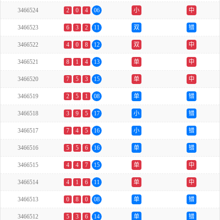
3466524
2
0
4
06
小
中
3466523
6
3
2
11
双
错
3466522
4
0
8
12
双
中
3466521
8
1
4
13
单
中
3466520
7
5
3
15
单
中
3466519
2
5
1
08
单
错
3466518
3
9
5
17
小
错
3466517
7
4
5
16
小
错
3466516
5
5
6
16
单
错
3466515
4
4
7
15
单
中
3466514
4
1
6
11
单
中
3466513
0
8
0
08
单
错
3466512
5
3
6
14
单
错