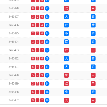
3466499
1
6
6
13
双
错
3466498
8
6
8
22
双
中
3466497
3
2
6
11
大
错
3466496
8
3
4
15
双
错
3466495
2
6
6
14
小
错
3466494
3
7
5
15
双
错
3466493
6
9
7
22
双
中
3466492
0
2
6
08
大
错
3466491
6
3
2
11
大
错
3466490
5
7
9
21
单
中
3466489
3
7
4
14
双
中
3466488
6
9
1
16
小
错
3466487
9
3
7
19
大
中