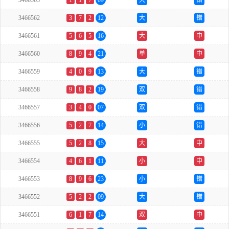
3466563
1
1
7
09
大
错
3466562
3
7
2
12
大
错
3466561
5
6
5
16
大
中
3466560
8
9
4
21
单
中
3466559
4
0
9
13
大
错
3466558
9
8
2
19
双
错
3466557
3
4
0
07
双
错
3466556
5
2
7
14
小
错
3466555
5
2
8
15
大
中
3466554
4
6
1
11
小
中
3466553
8
9
6
23
小
错
3466552
5
2
2
09
大
错
3466551
6
1
7
14
双
中