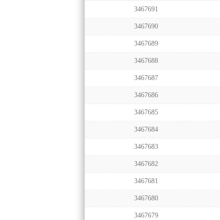
3467691
3467690
3467689
3467688
3467687
3467686
3467685
3467684
3467683
3467682
3467681
3467680
3467679