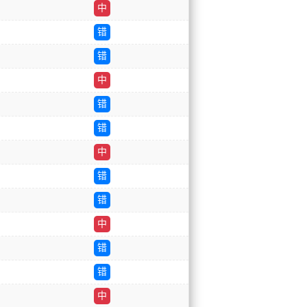
中
错
错
中
错
错
中
错
错
中
错
错
中