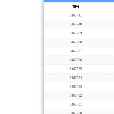
期号
3467741
3467740
3467739
3467738
3467737
3467736
3467735
3467734
3467733
3467732
3467731
3467730