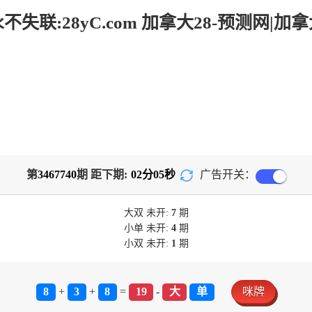
第
3467740
期 距下期:
02
分
05
秒
广告开关：
大双
未开:
7
期
小单
未开:
4
期
小双
未开:
1
期
8
+
3
+
8
=
19
-
大
单
咪牌