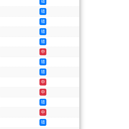
错
错
错
错
错
中
错
错
中
中
错
中
错