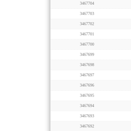
3467704
3467703
3467702
3467701
3467700
3467699
3467698
3467697
3467696
3467695
3467694
3467693
3467692