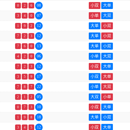
08
小双
大单
0
2
6
07
小单
大双
3
4
0
12
大单
小双
1
9
2
12
大单
小双
7
2
3
13
大单
小双
7
6
0
06
小单
大双
4
2
0
12
小双
大单
7
2
3
17
小双
大单
3
5
9
22
小单
大双
7
8
7
05
大双
小单
2
1
2
10
小双
大单
0
7
3
18
大单
小双
1
9
8
12
小双
大单
3
4
5