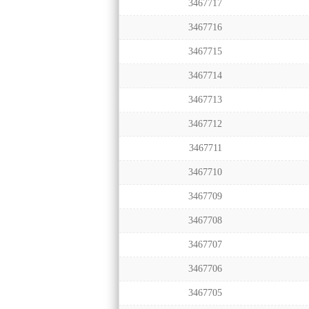
3467717
3467716
3467715
3467714
3467713
3467712
3467711
3467710
3467709
3467708
3467707
3467706
3467705