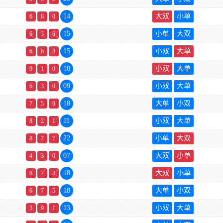
14
大双
小单
6
8
0
15
小单
大双
6
3
6
15
小双
大单
6
6
3
10
小双
大单
9
1
0
09
小双
大单
6
3
0
18
大单
小双
7
5
6
11
小双
大单
8
2
1
22
小单
大双
8
7
7
07
大双
小单
4
3
0
18
大双
小单
8
7
3
18
大单
小双
6
7
5
13
小双
大单
3
9
1