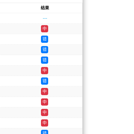
结果
---
中
错
错
错
中
错
中
中
中
中
错