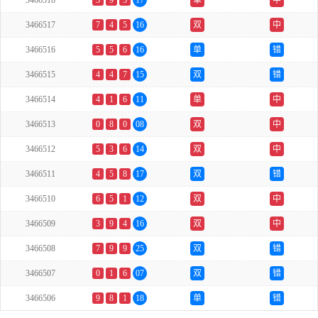
3466518
3
9
5
17
单
中
3466517
7
4
5
16
双
中
3466516
5
5
6
16
单
错
3466515
4
4
7
15
双
错
3466514
4
1
6
11
单
中
3466513
0
8
0
08
双
中
3466512
5
3
6
14
双
中
3466511
4
5
8
17
双
错
3466510
6
5
1
12
双
中
3466509
3
9
4
16
双
中
3466508
7
9
9
25
双
错
3466507
0
1
6
07
双
错
3466506
9
8
1
18
单
错