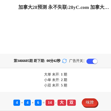
加拿大28预测 永不失联:28yC.com 加拿大28-预测网|加拿大pc在线|加拿大28在线预测网|28结果咪牌_专注研究历史结果_加拿大PC预测_官方!
第
3466605
期 距下期:
00
分
41
秒
广告开关：
大单
未开:
1
期
小单
未开:
2
期
小双
未开:
5
期
4
4
6
14
大
双
咪牌
+
+
=
-