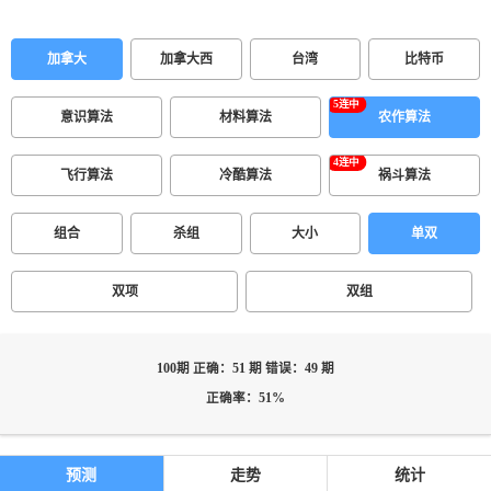
加拿大
加拿大西
台湾
比特币
意识算法
材料算法
农作算法
飞行算法
冷酷算法
祸斗算法
组合
杀组
大小
单双
双项
双组
100期 正确：51 期 错误：49 期
正确率：51%
预测
走势
统计