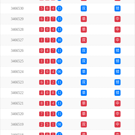
3466530
5
6
4
15
双
错
3466529
6
2
7
15
单
中
3466528
9
0
4
13
单
中
3466527
1
7
2
10
双
中
3466526
0
4
7
11
双
错
3466525
1
1
1
03
双
错
3466524
2
0
4
06
单
错
3466523
6
3
2
11
双
错
3466522
4
0
8
12
单
错
3466521
8
1
4
13
单
中
3466520
7
5
3
15
单
中
3466519
2
5
1
08
双
中