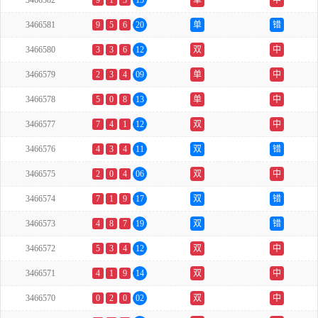
3466582
9
1
3
13
单
中
3466581
9
5
6
20
单
错
3466580
3
3
6
12
双
中
3466579
2
3
4
09
单
中
3466578
5
0
8
13
单
中
3466577
7
4
1
12
双
中
3466576
4
3
4
11
双
错
3466575
2
0
4
06
双
中
3466574
7
1
9
17
双
错
3466573
4
8
7
19
双
错
3466572
5
3
4
12
双
中
3466571
4
1
9
14
双
中
3466570
0
2
0
02
双
中