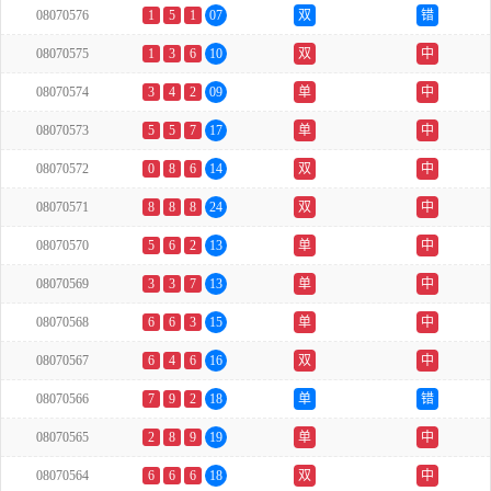
08070576
1
5
1
07
双
错
08070575
1
3
6
10
双
中
08070574
3
4
2
09
单
中
08070573
5
5
7
17
单
中
08070572
0
8
6
14
双
中
08070571
8
8
8
24
双
中
08070570
5
6
2
13
单
中
08070569
3
3
7
13
单
中
08070568
6
6
3
15
单
中
08070567
6
4
6
16
双
中
08070566
7
9
2
18
单
错
08070565
2
8
9
19
单
中
08070564
6
6
6
18
双
中