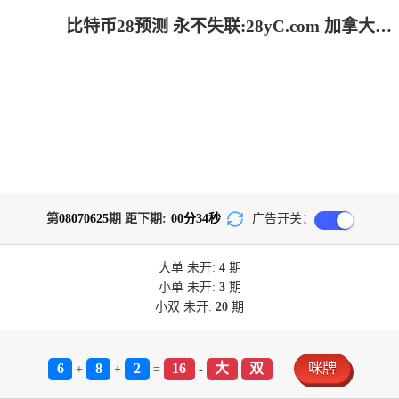
比特币28预测 永不失联:28yC.com 加拿大28-预测网|加拿大pc在线|加拿大28在线预测网|28结果咪牌_专注研究历史结果_加拿大PC预测_官方!
第
08070625
期 距下期:
00
分
34
秒
广告开关：
大单
未开:
4
期
小单
未开:
3
期
小双
未开:
20
期
6
8
2
16
大
双
咪牌
+
+
=
-