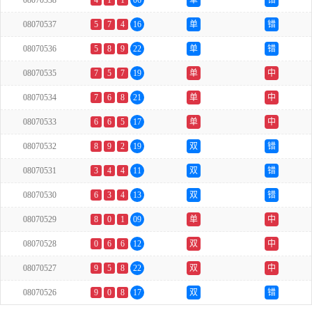
08070538
4
1
1
06
单
错
08070537
5
7
4
16
单
错
08070536
5
8
9
22
单
错
08070535
7
5
7
19
单
中
08070534
7
6
8
21
单
中
08070533
6
6
5
17
单
中
08070532
8
9
2
19
双
错
08070531
3
4
4
11
双
错
08070530
6
3
4
13
双
错
08070529
8
0
1
09
单
中
08070528
0
6
6
12
双
中
08070527
9
5
8
22
双
中
08070526
9
0
8
17
双
错