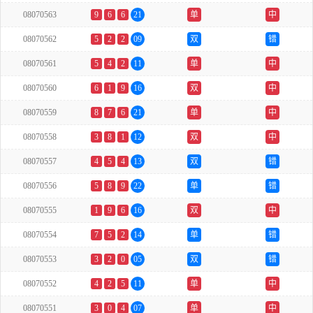
08070563
9
6
6
21
单
中
08070562
5
2
2
09
双
错
08070561
5
4
2
11
单
中
08070560
6
1
9
16
双
中
08070559
8
7
6
21
单
中
08070558
3
8
1
12
双
中
08070557
4
5
4
13
双
错
08070556
5
8
9
22
单
错
08070555
1
9
6
16
双
中
08070554
7
5
2
14
单
错
08070553
3
2
0
05
双
错
08070552
4
2
5
11
单
中
08070551
3
0
4
07
单
中