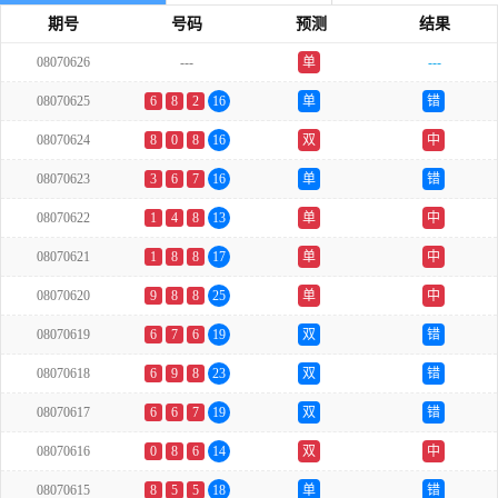
期号
号码
预测
结果
08070626
---
单
---
08070625
6
8
2
16
单
错
08070624
8
0
8
16
双
中
08070623
3
6
7
16
单
错
08070622
1
4
8
13
单
中
08070621
1
8
8
17
单
中
08070620
9
8
8
25
单
中
08070619
6
7
6
19
双
错
08070618
6
9
8
23
双
错
08070617
6
6
7
19
双
错
08070616
0
8
6
14
双
中
08070615
8
5
5
18
单
错