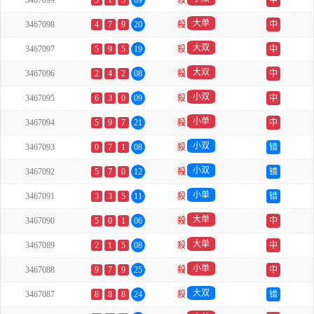
3467099
5
1
3
09
殺
中
大单
3467098
4
7
9
20
殺
中
大双
3467097
5
9
5
19
殺
中
大双
3467096
2
4
2
08
殺
中
小双
3467095
6
3
0
09
殺
中
小单
3467094
5
9
7
21
殺
中
小双
3467093
0
7
1
08
殺
错
小双
3467092
5
7
0
12
殺
错
小单
3467091
3
3
5
11
殺
错
大单
3467090
5
0
1
06
殺
中
大单
3467089
2
1
5
08
殺
中
小单
3467088
9
7
9
25
殺
中
大双
3467087
8
8
8
24
殺
错