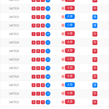
3467035
6
5
5
16
殺
中
小单
3467034
6
9
4
19
殺
中
大单
3467033
0
7
8
15
殺
错
小单
3467032
5
0
8
13
殺
错
小单
3467031
1
7
0
08
殺
中
大单
3467030
4
4
4
12
殺
中
大单
3467029
4
9
9
22
殺
中
小双
3467028
8
3
9
20
殺
中
大双
3467027
6
8
9
23
殺
中
大单
3467026
3
4
1
08
殺
中
大双
3467025
6
1
9
16
殺
错
小单
3467024
7
2
9
18
殺
中
大单
3467023
9
2
5
16
殺
中