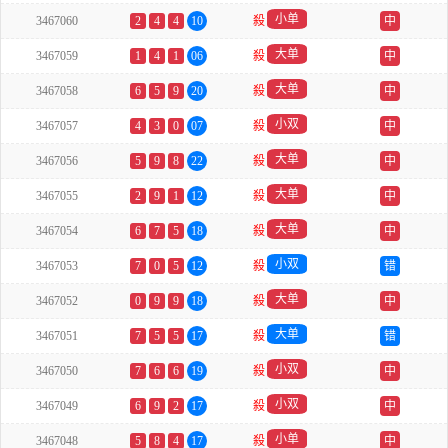
小单
3467060
2
4
4
10
殺
中
大单
3467059
1
4
1
06
殺
中
大单
3467058
6
5
9
20
殺
中
小双
3467057
4
3
0
07
殺
中
大单
3467056
5
9
8
22
殺
中
大单
3467055
2
9
1
12
殺
中
大单
3467054
6
7
5
18
殺
中
小双
3467053
7
0
5
12
殺
错
大单
3467052
0
9
9
18
殺
中
大单
3467051
7
5
5
17
殺
错
小双
3467050
7
6
6
19
殺
中
小双
3467049
6
9
2
17
殺
中
小单
3467048
5
8
4
17
殺
中