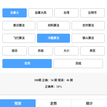
加拿大
加拿大西
台湾
比特币
意识算法
材料算法
农作算法
飞行算法
冷酷算法
祸斗算法
组合
杀组
大小
单双
双项
双组
100期 正确：54 期 错误：46 期
正确率：54%
预测
走势
统计