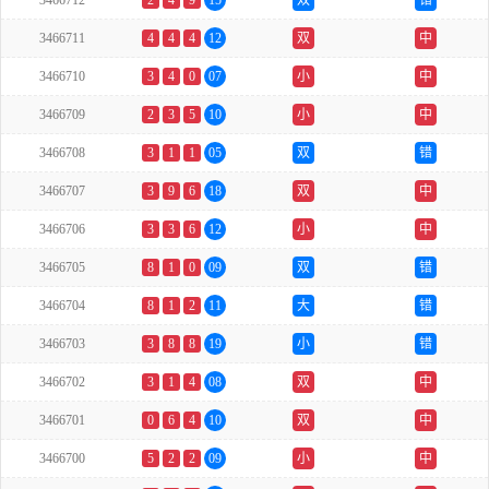
3466712
2
4
9
15
双
错
3466711
4
4
4
12
双
中
3466710
3
4
0
07
小
中
3466709
2
3
5
10
小
中
3466708
3
1
1
05
双
错
3466707
3
9
6
18
双
中
3466706
3
3
6
12
小
中
3466705
8
1
0
09
双
错
3466704
8
1
2
11
大
错
3466703
3
8
8
19
小
错
3466702
3
1
4
08
双
中
3466701
0
6
4
10
双
中
3466700
5
2
2
09
小
中