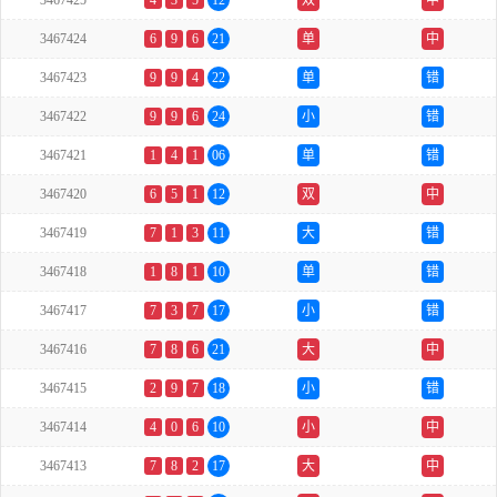
3467425
4
3
5
12
双
中
3467424
6
9
6
21
单
中
3467423
9
9
4
22
单
错
3467422
9
9
6
24
小
错
3467421
1
4
1
06
单
错
3467420
6
5
1
12
双
中
3467419
7
1
3
11
大
错
3467418
1
8
1
10
单
错
3467417
7
3
7
17
小
错
3467416
7
8
6
21
大
中
3467415
2
9
7
18
小
错
3467414
4
0
6
10
小
中
3467413
7
8
2
17
大
中