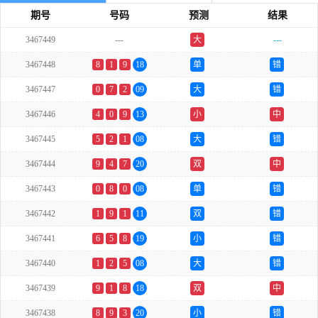
期号
号码
预测
结果
3467449
---
大
---
3467448
8
1
9
18
单
错
3467447
0
7
2
09
大
错
3467446
4
0
9
13
小
中
3467445
5
2
1
08
大
错
3467444
9
4
7
20
双
中
3467443
0
8
0
08
单
错
3467442
1
9
1
11
双
错
3467441
6
5
8
19
小
错
3467440
1
2
5
08
大
错
3467439
9
1
8
18
双
中
3467438
8
9
3
20
小
错