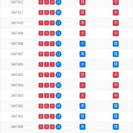
3467412
9
5
6
20
双
中
3467411
0
6
0
06
双
中
3467410
7
1
3
11
单
中
3467409
4
9
8
21
大
中
3467408
9
2
5
16
小
错
3467407
9
3
0
12
单
错
3467406
5
1
1
07
大
错
3467405
4
7
5
16
双
中
3467404
1
5
0
06
小
中
3467403
7
8
1
16
大
中
3467402
0
8
0
08
单
错
3467401
8
6
5
19
双
错
3467400
0
9
9
18
单
错