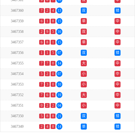
3467361
9
0
7
16
双
中
3467360
7
2
4
13
双
错
3467359
6
1
8
15
单
中
3467358
2
9
5
16
双
中
3467357
6
8
1
15
单
中
3467356
1
1
5
07
双
错
3467355
7
7
0
14
大
中
3467354
5
2
0
07
小
中
3467353
7
3
0
10
小
中
3467352
7
6
6
19
大
中
3467351
0
2
2
04
小
中
3467350
5
8
8
21
双
错
3467349
2
4
8
14
单
错