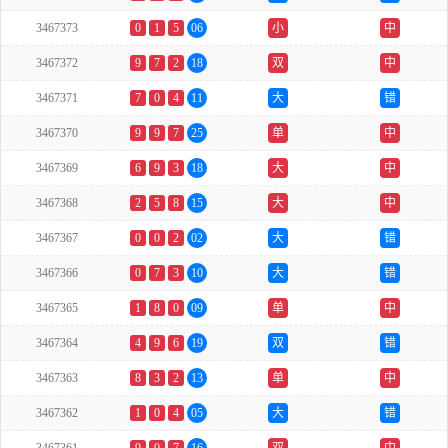
3467373
0
1
5
06
小
中
3467372
9
7
2
18
双
中
3467371
7
0
4
11
大
错
3467370
9
9
7
25
单
中
3467369
6
9
3
18
大
中
3467368
2
5
8
15
大
中
3467367
0
0
2
02
大
错
3467366
0
7
3
10
大
错
3467365
1
8
0
09
单
中
3467364
4
9
6
19
双
错
3467363
8
3
2
13
单
中
3467362
1
0
4
05
大
错