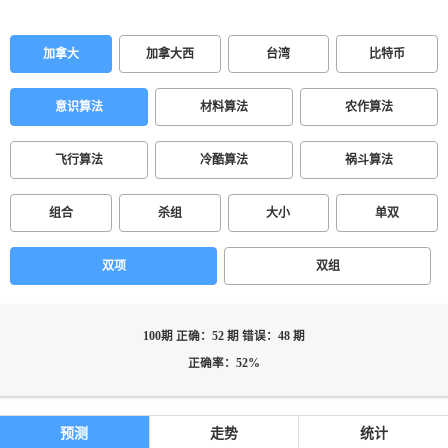
加拿大
加拿大西
台湾
比特币
意识算法
材料算法
农作算法
飞行算法
冷酷算法
祸斗算法
组合
杀组
大小
单双
双项
双组
100期 正确：52 期 错误：48 期
正确率：52%
预测
走势
统计