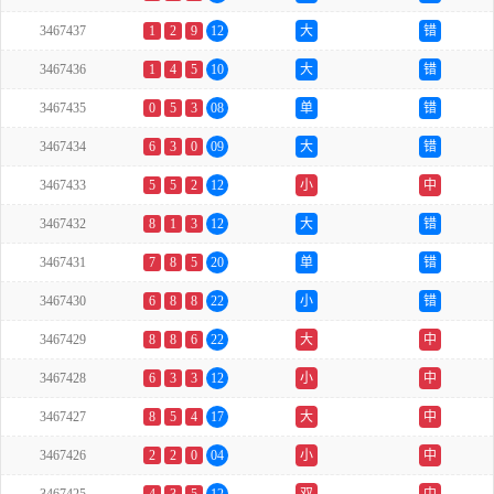
3467437
1
2
9
12
大
错
3467436
1
4
5
10
大
错
3467435
0
5
3
08
单
错
3467434
6
3
0
09
大
错
3467433
5
5
2
12
小
中
3467432
8
1
3
12
大
错
3467431
7
8
5
20
单
错
3467430
6
8
8
22
小
错
3467429
8
8
6
22
大
中
3467428
6
3
3
12
小
中
3467427
8
5
4
17
大
中
3467426
2
2
0
04
小
中