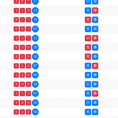
17
小
双
2
8
7
13
大
单
3
1
9
18
大
单
9
2
7
07
大
双
0
6
1
13
小
单
3
3
7
20
大
单
6
5
9
16
大
单
9
1
6
07
大
单
0
1
6
06
大
单
2
4
0
18
小
单
0
9
9
07
大
单
1
1
5
20
小
单
3
8
9
04
大
单
0
4
0