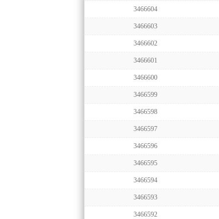
3466604
3466603
3466602
3466601
3466600
3466599
3466598
3466597
3466596
3466595
3466594
3466593
3466592