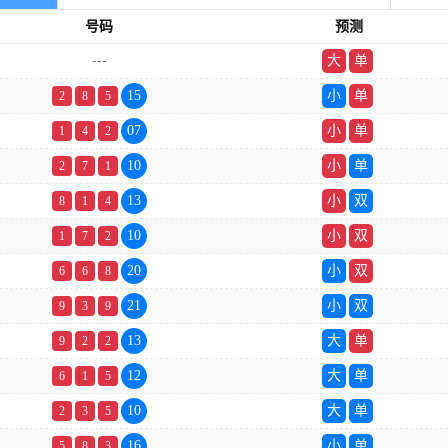
号码
预测
---
大
单
15
小
单
2
8
5
07
小
单
1
4
2
10
小
单
2
7
1
13
小
双
8
1
4
10
小
双
1
7
2
20
小
双
6
6
8
21
小
双
9
3
9
13
大
单
9
2
2
12
大
单
6
1
5
10
大
单
2
3
5
16
小
单
5
8
3