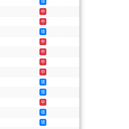
错
中
中
错
中
中
中
中
错
错
中
错
错