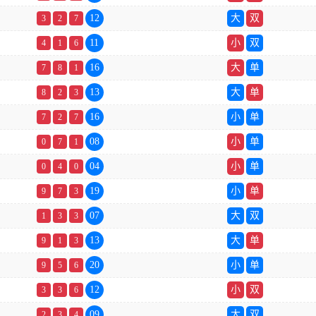
12
大
双
3
2
7
11
小
双
4
1
6
16
大
单
7
8
1
13
大
单
8
2
3
16
小
单
7
2
7
08
小
单
0
7
1
04
小
单
0
4
0
19
小
单
9
7
3
07
大
双
1
3
3
13
大
单
9
1
3
20
小
单
9
5
6
12
小
双
3
3
6
09
大
双
2
3
4