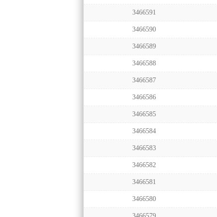
3466591
3466590
3466589
3466588
3466587
3466586
3466585
3466584
3466583
3466582
3466581
3466580
3466579