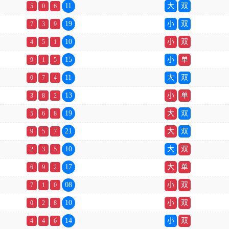
11
大
双
5
0
6
19
小
双
7
3
9
10
小
双
4
5
1
15
小
单
9
1
5
11
大
双
0
7
4
13
小
单
3
8
2
19
大
双
5
6
8
21
大
双
9
5
7
10
大
双
2
3
5
17
大
单
6
9
2
08
小
双
7
1
0
10
小
双
0
2
8
14
小
双
4
4
6