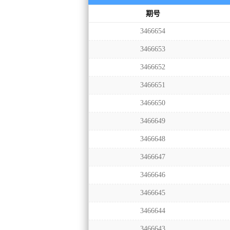
期号
3466654
3466653
3466652
3466651
3466650
3466649
3466648
3466647
3466646
3466645
3466644
3466643