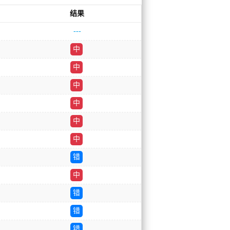
结果
---
中
中
中
中
中
中
错
中
错
错
错