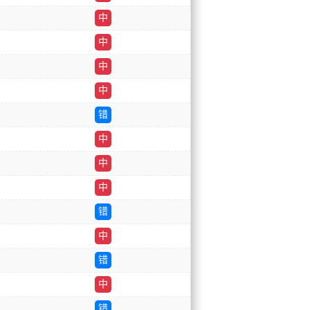
中
中
中
中
错
中
中
中
错
中
错
中
错