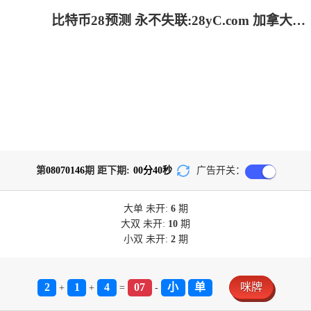
比特币28预测 永不失联:28yC.com 加拿大28-预测网|加拿大pc在线|加拿大28在线预测网|28结果咪牌_专注研究历史结果_加拿大PC预测_官方!
第
08070146
期 距下期:
00
分
40
秒
广告开关：
大单
未开:
6
期
大双
未开:
10
期
小双
未开:
2
期
2
1
4
07
小
单
咪牌
+
+
=
-