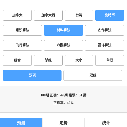
加拿大
加拿大西
台湾
比特币
意识算法
材料算法
农作算法
飞行算法
冷酷算法
祸斗算法
组合
杀组
大小
单双
双项
双组
100期 正确：49 期 错误：51 期
正确率：49%
预测
走势
统计