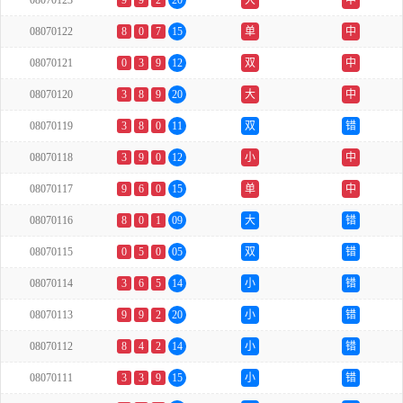
08070123
9
9
2
20
大
中
08070122
8
0
7
15
单
中
08070121
0
3
9
12
双
中
08070120
3
8
9
20
大
中
08070119
3
8
0
11
双
错
08070118
3
9
0
12
小
中
08070117
9
6
0
15
单
中
08070116
8
0
1
09
大
错
08070115
0
5
0
05
双
错
08070114
3
6
5
14
小
错
08070113
9
9
2
20
小
错
08070112
8
4
2
14
小
错
08070111
3
3
9
15
小
错