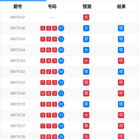
期号
号码
预测
结果
08070147
---
大
---
08070146
2
1
4
07
大
错
08070145
7
3
3
13
双
错
08070144
0
6
0
06
大
错
08070143
2
4
3
09
小
中
08070142
4
2
0
06
单
错
08070141
7
0
3
10
双
中
08070140
6
6
3
15
单
中
08070139
1
0
1
02
单
错
08070138
3
7
5
15
大
中
08070137
7
7
5
19
单
中
08070136
8
8
4
20
大
中