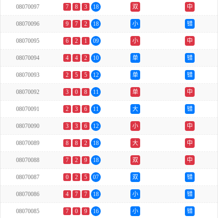
08070097
7
8
3
18
双
中
08070096
9
7
2
18
小
错
08070095
6
2
1
09
小
中
08070094
4
4
2
10
单
错
08070093
2
5
5
12
单
错
08070092
3
0
8
11
单
中
08070091
2
3
6
11
大
错
08070090
3
3
6
12
小
中
08070089
8
8
2
18
大
中
08070088
7
2
9
18
双
中
08070087
0
2
5
07
双
错
08070086
4
7
7
18
小
错
08070085
7
0
9
16
小
错