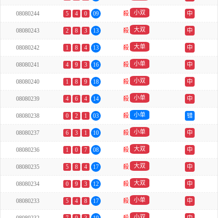
小双
08080244
5
4
0
09
殺
中
大双
08080243
2
8
3
13
殺
中
大单
08080242
1
8
4
13
殺
中
小单
08080241
4
9
3
16
殺
中
小双
08080240
1
8
9
18
殺
中
小单
08080239
4
6
4
14
殺
中
小单
08080238
0
2
1
03
殺
错
小单
08080237
6
3
1
10
殺
中
大双
08080236
1
0
7
08
殺
中
大双
08080235
5
8
4
17
殺
中
大双
08080234
0
9
3
12
殺
中
小单
08080233
5
4
8
17
殺
中
小双