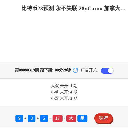
比特币28预测 永不失联:28yC.com 加拿大28-预测网|加拿大pc在线|加拿大28在线预测网|28结果咪牌_专注研究历史结果_加拿大PC预测_官方!
第
08080319
期 距下期:
00
分
28
秒
广告开关：
大双
未开:
1
期
小单
未开:
4
期
小双
未开:
2
期
9
3
5
17
大
单
咪牌
+
+
=
-