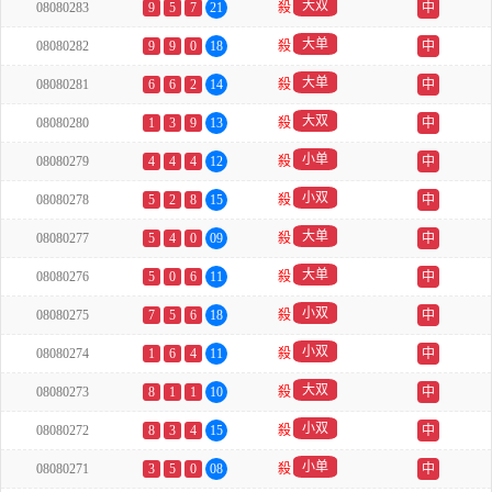
大双
08080283
9
5
7
21
殺
中
大单
08080282
9
9
0
18
殺
中
大单
08080281
6
6
2
14
殺
中
大双
08080280
1
3
9
13
殺
中
小单
08080279
4
4
4
12
殺
中
小双
08080278
5
2
8
15
殺
中
大单
08080277
5
4
0
09
殺
中
大单
08080276
5
0
6
11
殺
中
小双
08080275
7
5
6
18
殺
中
小双
08080274
1
6
4
11
殺
中
大双
08080273
8
1
1
10
殺
中
小双
08080272
8
3
4
15
殺
中
小单
08080271
3
5
0
08
殺
中