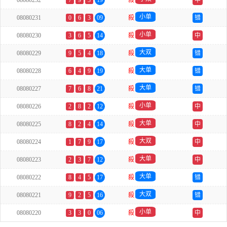
08080232
7
9
3
19
殺
中
小单
08080231
0
6
3
09
殺
错
小单
08080230
3
6
5
14
殺
中
大双
08080229
9
5
4
18
殺
错
大单
08080228
6
4
9
19
殺
错
大单
08080227
7
6
8
21
殺
错
小单
08080226
2
8
2
12
殺
中
大单
08080225
8
2
4
14
殺
中
大双
08080224
1
7
9
17
殺
中
大单
08080223
2
3
7
12
殺
中
大单
08080222
8
4
5
17
殺
错
大双
08080221
9
2
5
16
殺
错
小单
08080220
3
3
0
06
殺
中