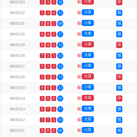
小单
08101323
2
3
5
10
殺
中
小双
08101322
5
3
4
12
殺
错
小单
08101321
0
8
1
09
殺
错
大单
08101320
8
4
5
17
殺
错
小单
08101319
9
4
2
15
殺
中
大单
08101318
7
3
5
15
殺
错
小单
08101317
5
5
3
13
殺
错
大双
08101316
5
1
5
11
殺
中
小单
08101315
6
6
1
13
殺
错
大双
08101314
2
0
0
02
殺
中
大单
08101313
6
7
4
17
殺
错
大双
08101312
5
7
4
16
殺
错
小双
08101311
0
0
0
00
殺
错