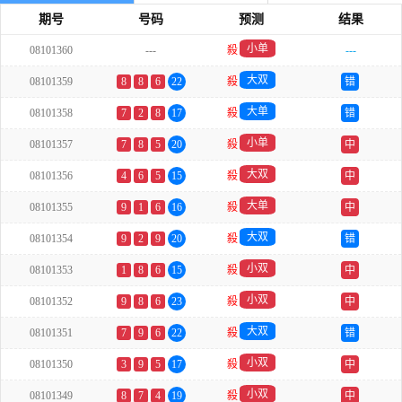
期号
号码
预测
结果
小单
08101360
---
殺
---
大双
08101359
8
8
6
22
殺
错
大单
08101358
7
2
8
17
殺
错
小单
08101357
7
8
5
20
殺
中
大双
08101356
4
6
5
15
殺
中
大单
08101355
9
1
6
16
殺
中
大双
08101354
9
2
9
20
殺
错
小双
08101353
1
8
6
15
殺
中
小双
08101352
9
8
6
23
殺
中
大双
08101351
7
9
6
22
殺
错
小双
08101350
3
9
5
17
殺
中
小双
08101349
8
7
4
19
殺
中