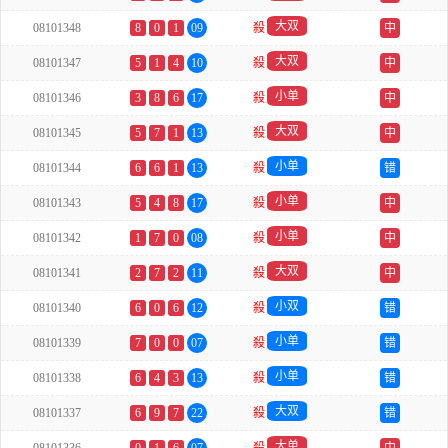
大双
08101348
8
0
1
09
殺
中
大双
08101347
5
1
4
10
殺
中
小单
08101346
3
8
6
17
殺
中
大双
08101345
5
7
1
13
殺
中
小单
08101344
6
6
1
13
殺
错
小单
08101343
5
4
8
17
殺
中
小单
08101342
1
7
0
08
殺
中
大双
08101341
2
7
2
11
殺
中
小双
08101340
6
0
6
12
殺
错
小单
08101339
7
0
0
07
殺
错
小单
08101338
6
4
3
13
殺
错
大双
08101337
6
9
7
22
殺
错
大单