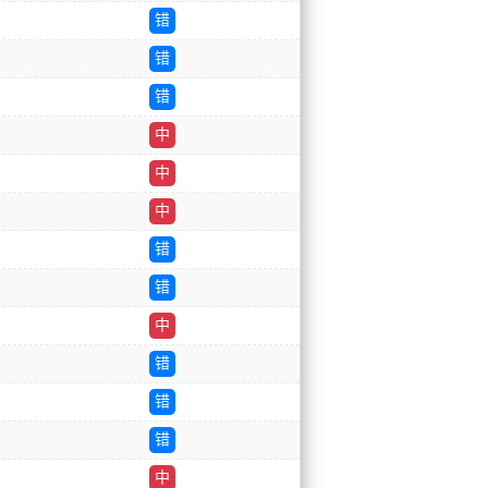
错
错
错
中
中
中
错
错
中
错
错
错
中