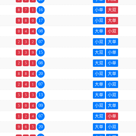
16
小单
大双
8
7
1
17
小双
大单
9
8
0
08
大单
小双
0
4
4
07
小双
大单
2
3
2
15
大双
小单
3
3
9
08
大双
小单
2
5
1
20
小双
大单
8
8
4
07
大单
小双
2
4
1
13
大单
小双
5
5
3
09
小双
大单
5
0
4
07
大双
小单
1
2
4
20
大单
小双
9
6
5