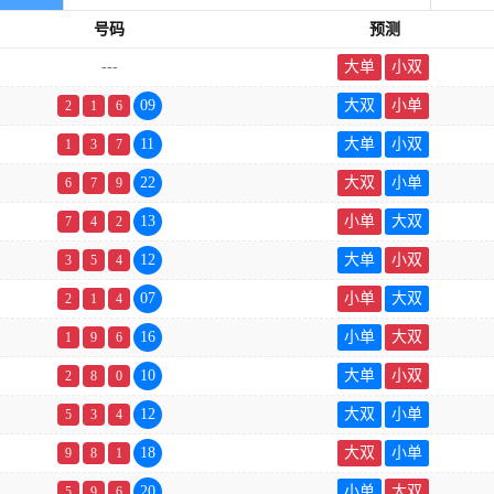
号码
预测
---
大单
小双
09
大双
小单
2
1
6
11
大单
小双
1
3
7
22
大双
小单
6
7
9
13
小单
大双
7
4
2
12
大单
小双
3
5
4
07
小单
大双
2
1
4
16
小单
大双
1
9
6
10
大单
小双
2
8
0
12
大双
小单
5
3
4
18
大双
小单
9
8
1
20
小单
大双
5
9
6