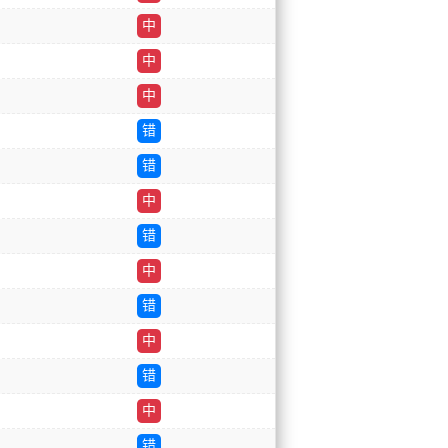
中
中
中
错
错
中
错
中
错
中
错
中
错