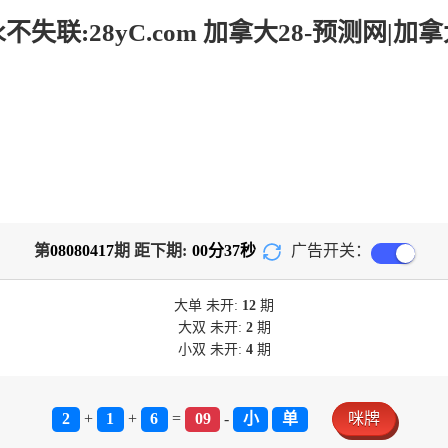
第
08080417
期 距下期:
00
分
37
秒
广告开关：
大单
未开:
12
期
大双
未开:
2
期
小双
未开:
4
期
2
+
1
+
6
=
09
-
小
单
咪牌