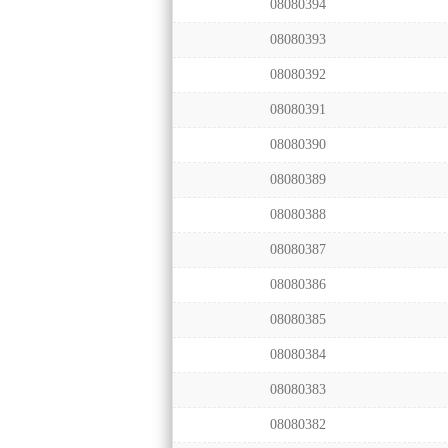
08080394
08080393
08080392
08080391
08080390
08080389
08080388
08080387
08080386
08080385
08080384
08080383
08080382