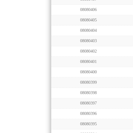
08080406
08080405
08080404
08080403
08080402
08080401
08080400
08080399
08080398
08080397
08080396
08080395