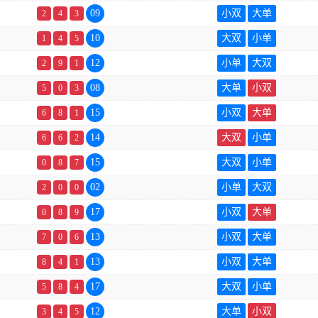
09
小双
大单
2
4
3
10
大双
小单
1
4
5
12
小单
大双
2
9
1
08
大单
小双
5
0
3
15
小双
大单
6
8
1
14
大双
小单
6
6
2
15
大双
小单
0
8
7
02
小单
大双
2
0
0
17
小双
大单
0
8
9
13
小双
大单
7
0
6
13
小双
大单
8
4
1
17
大双
小单
5
8
4
12
大单
小双
3
4
5