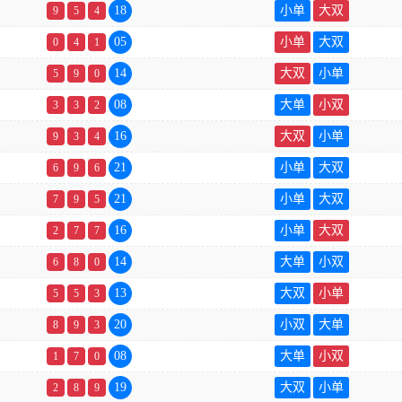
18
小单
大双
9
5
4
05
小单
大双
0
4
1
14
大双
小单
5
9
0
08
大单
小双
3
3
2
16
大双
小单
9
3
4
21
小单
大双
6
9
6
21
小单
大双
7
9
5
16
小单
大双
2
7
7
14
大单
小双
6
8
0
13
大双
小单
5
5
3
20
小双
大单
8
9
3
08
大单
小双
1
7
0
19
大双
小单
2
8
9