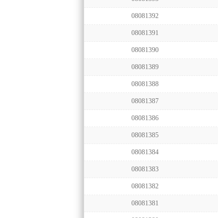
08081392
08081391
08081390
08081389
08081388
08081387
08081386
08081385
08081384
08081383
08081382
08081381