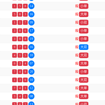
14
殺
小单
1
5
8
16
殺
大单
5
8
3
09
殺
小双
1
1
7
17
殺
小单
3
8
6
19
殺
小单
3
8
8
16
殺
大双
9
7
0
10
殺
大双
4
1
5
07
殺
大单
0
3
4
20
殺
小单
7
4
9
10
殺
大双
1
3
6
12
殺
大单
7
4
1
08
殺
大单
3
4
1
13
殺
小双
5
6
2