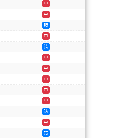
中
中
错
中
错
中
中
中
中
中
错
中
错