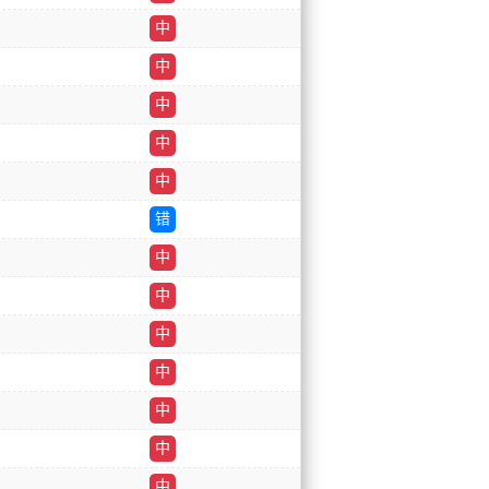
中
中
中
中
中
错
中
中
中
中
中
中
中