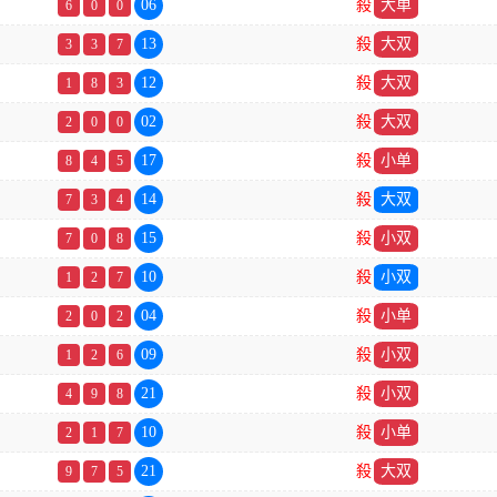
06
殺
大单
6
0
0
13
殺
大双
3
3
7
12
殺
大双
1
8
3
02
殺
大双
2
0
0
17
殺
小单
8
4
5
14
殺
大双
7
3
4
15
殺
小双
7
0
8
10
殺
小双
1
2
7
04
殺
小单
2
0
2
09
殺
小双
1
2
6
21
殺
小双
4
9
8
10
殺
小单
2
1
7
21
殺
大双
9
7
5