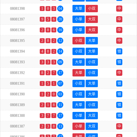
08081398
1
0
3
04
大单
小双
中
08081397
9
5
6
20
小单
大双
中
08081396
2
8
6
16
小单
大双
中
08081395
2
8
2
12
小双
大单
中
08081394
4
8
2
14
小双
大单
错
08081393
3
3
3
09
大单
小双
错
08081392
8
2
7
17
大单
小双
中
08081391
1
5
1
07
小双
大单
错
08081390
1
2
0
03
小双
大单
错
08081389
2
1
8
11
大单
小双
错
08081388
3
7
7
17
小单
大双
错
08081387
2
3
8
13
小单
大双
中