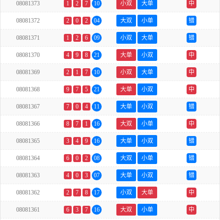
08081373
1
2
7
10
小双
大单
中
08081372
2
0
2
04
大双
小单
错
08081371
1
2
6
09
小双
大单
错
08081370
4
9
8
21
大单
小双
中
08081369
2
1
7
10
小双
大单
中
08081368
9
7
5
21
大单
小双
中
08081367
7
0
4
11
大单
小双
错
08081366
8
7
1
16
大双
小单
中
08081365
3
4
9
16
大单
小双
错
08081364
6
0
2
08
大双
小单
错
08081363
4
0
3
07
大单
小双
错
08081362
2
7
8
17
小双
大单
中
08081361
6
3
7
16
大双
小单
中