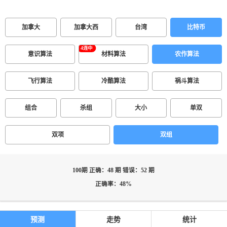
加拿大
加拿大西
台湾
比特币
意识算法
材料算法
农作算法
飞行算法
冷酷算法
祸斗算法
组合
杀组
大小
单双
双项
双组
100期 正确：48 期 错误：52 期
正确率：48%
预测
走势
统计