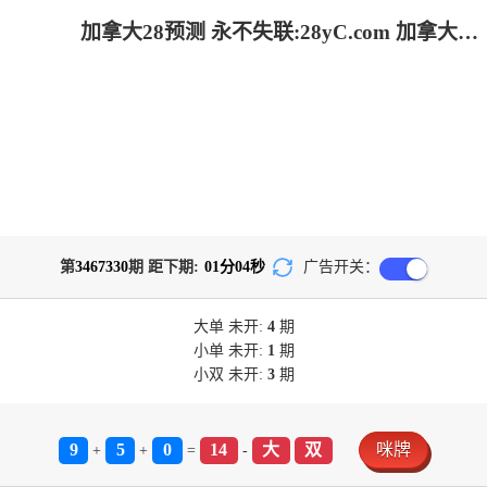
加拿大28预测 永不失联:28yC.com 加拿大28-预测网|加拿大pc在线|加拿大28在线预测网|28结果咪牌_专注研究历史结果_加拿大PC预测_官方!
第
3467330
期 距下期:
01
分
04
秒
广告开关：
大单
未开:
4
期
小单
未开:
1
期
小双
未开:
3
期
9
5
0
14
大
双
咪牌
+
+
=
-