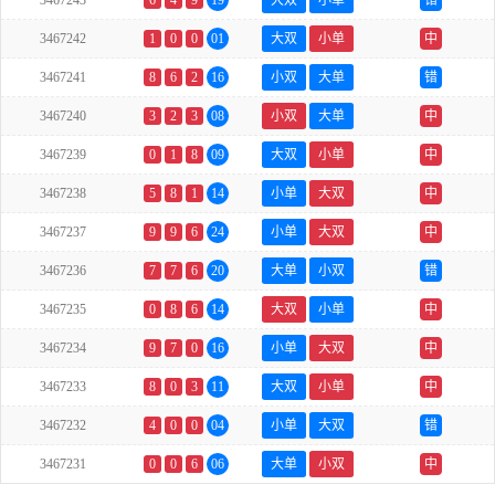
3467243
6
4
9
19
大双
小单
错
3467242
1
0
0
01
大双
小单
中
3467241
8
6
2
16
小双
大单
错
3467240
3
2
3
08
小双
大单
中
3467239
0
1
8
09
大双
小单
中
3467238
5
8
1
14
小单
大双
中
3467237
9
9
6
24
小单
大双
中
3467236
7
7
6
20
大单
小双
错
3467235
0
8
6
14
大双
小单
中
3467234
9
7
0
16
小单
大双
中
3467233
8
0
3
11
大双
小单
中
3467232
4
0
0
04
小单
大双
错
3467231
0
0
6
06
大单
小双
中