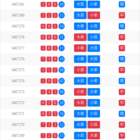
3467281
2
8
0
10
大双
小单
错
3467280
5
1
5
11
大双
小单
中
3467279
6
6
2
14
大单
小双
错
3467278
6
9
6
21
大单
小双
中
3467277
1
8
2
11
小单
大双
中
3467276
7
3
9
19
小单
大双
错
3467275
5
1
2
08
小双
大单
中
3467274
1
0
1
02
大双
小单
错
3467273
1
4
3
08
小双
大单
中
3467272
6
2
8
16
大双
小单
中
3467271
8
3
5
16
大单
小双
错
3467270
7
2
3
12
大单
小双
中
3467269
7
2
6
15
小双
大单
中