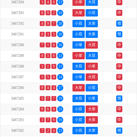
3467294
3
4
6
13
小单
大双
中
3467293
8
9
2
19
大单
小双
中
3467292
4
9
7
20
小双
大单
错
3467291
8
3
5
16
小双
大单
错
3467290
7
1
8
16
小单
大双
中
3467289
0
5
8
13
小单
大双
中
3467288
1
1
9
11
大双
小单
中
3467287
1
5
8
14
小单
大双
中
3467286
9
4
4
17
大单
小双
中
3467285
5
7
7
19
大双
小单
错
3467284
9
6
8
23
小双
大单
中
3467283
3
7
9
19
小双
大单
中
3467282
7
2
4
13
小双
大单
错