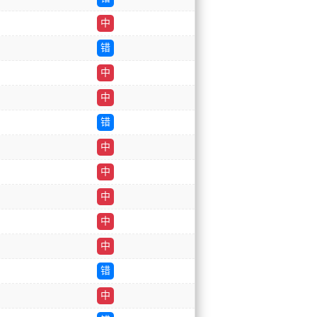
中
错
中
中
错
中
中
中
中
中
错
中