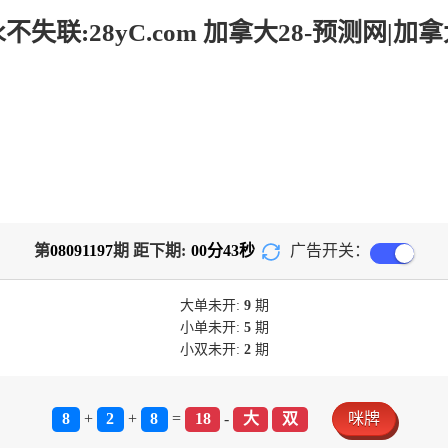
第
08091197
期 距下期:
00
分
42
秒
广告开关：
大单
未开:
9
期
小单
未开:
5
期
小双
未开:
2
期
8
+
2
+
8
=
18
-
大
双
咪牌