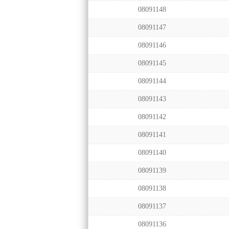
08091148
08091147
08091146
08091145
08091144
08091143
08091142
08091141
08091140
08091139
08091138
08091137
08091136