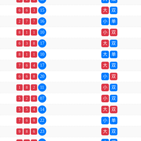
15
大
双
6
6
3
16
小
单
2
7
7
10
小
双
8
1
1
17
大
双
6
3
8
10
大
单
8
1
1
17
大
双
7
6
4
20
小
双
6
6
8
11
小
双
1
8
2
07
小
双
5
2
0
14
大
双
5
5
4
22
小
单
7
6
9
23
大
双
9
8
6