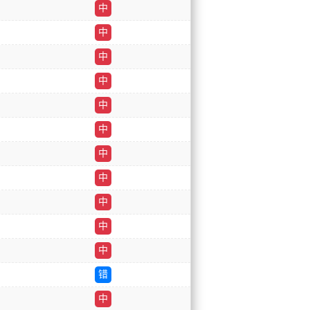
中
中
中
中
中
中
中
中
中
中
中
错
中