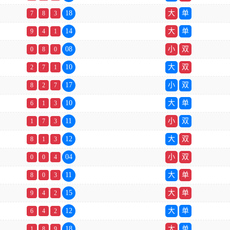
18
大
单
7
8
3
14
大
单
9
4
1
08
小
双
0
8
0
10
大
双
2
7
1
17
小
双
8
2
7
10
大
单
6
1
3
11
小
双
1
7
3
12
大
双
8
1
3
04
小
双
0
0
4
11
大
单
8
0
3
15
大
单
9
4
2
12
大
单
6
4
2
18
大
单
1
8
9