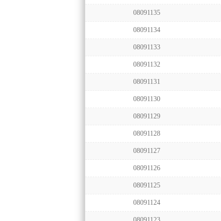
08091135
08091134
08091133
08091132
08091131
08091130
08091129
08091128
08091127
08091126
08091125
08091124
08091123