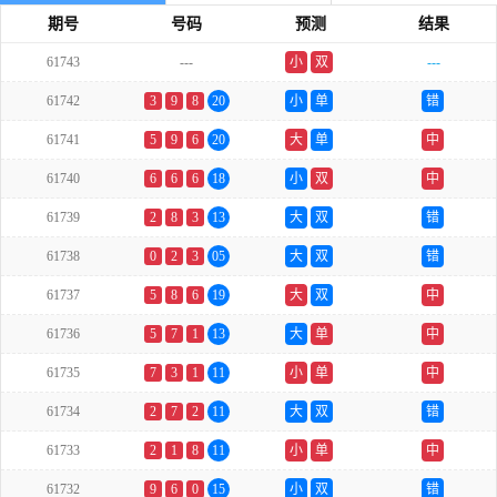
期号
号码
预测
结果
61743
---
小
双
---
61742
3
9
8
20
小
单
错
61741
5
9
6
20
大
单
中
61740
6
6
6
18
小
双
中
61739
2
8
3
13
大
双
错
61738
0
2
3
05
大
双
错
61737
5
8
6
19
大
双
中
61736
5
7
1
13
大
单
中
61735
7
3
1
11
小
单
中
61734
2
7
2
11
大
双
错
61733
2
1
8
11
小
单
中
61732
9
6
0
15
小
双
错