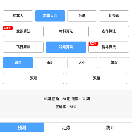
加拿大
加拿大西
台湾
比特币
意识算法
材料算法
农作算法
飞行算法
冷酷算法
祸斗算法
组合
杀组
大小
单双
双项
双组
100期 正确：68 期 错误：32 期
正确率：68%
预测
走势
统计