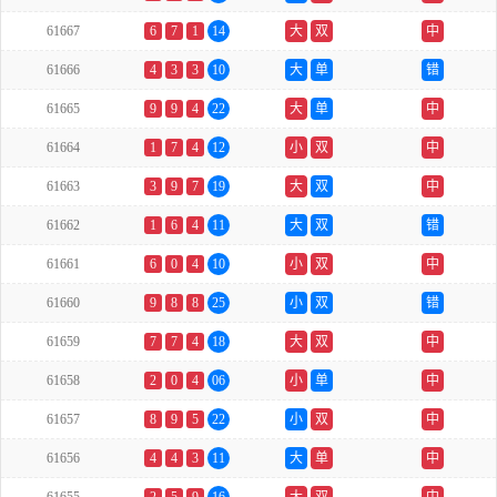
61667
6
7
1
14
大
双
中
61666
4
3
3
10
大
单
错
61665
9
9
4
22
大
单
中
61664
1
7
4
12
小
双
中
61663
3
9
7
19
大
双
中
61662
1
6
4
11
大
双
错
61661
6
0
4
10
小
双
中
61660
9
8
8
25
小
双
错
61659
7
7
4
18
大
双
中
61658
2
0
4
06
小
单
中
61657
8
9
5
22
小
双
中
61656
4
4
3
11
大
单
中