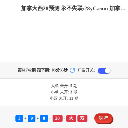
加拿大西28预测 永不失联:28yC.com 加拿大28-预测网|加拿大pc在线|加拿大28在线预测网|28结果咪牌_专注研究历史结果_加拿大PC预测_官方!
第
61742
期 距下期:
03
分
35
秒
广告开关：
大单
未开:
5
期
小单
未开:
3
期
小双
未开:
11
期
3
9
8
20
大
双
咪牌
+
+
=
-