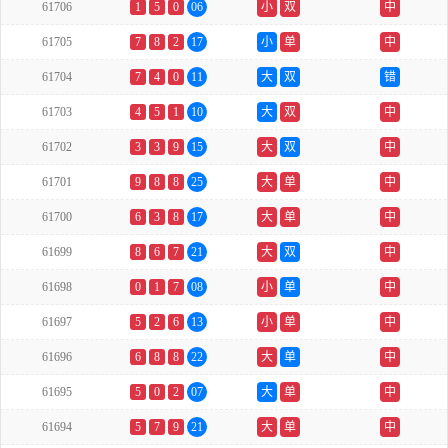
61706
1
5
0
06
小
双
中
61705
7
8
2
17
小
单
中
61704
7
4
0
11
大
双
错
61703
4
5
1
10
大
双
中
61702
3
3
9
15
大
双
中
61701
9
8
8
25
大
单
中
61700
6
3
8
17
大
单
中
61699
8
6
7
21
大
双
中
61698
0
1
7
08
小
单
中
61697
5
2
6
13
小
单
中
61696
6
8
8
22
大
单
中
61695
5
0
2
07
大
单
中
61694
5
7
9
21
大
单
中