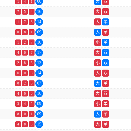
06
大
双
1
4
1
16
大
双
7
5
4
14
大
单
1
7
6
09
大
单
0
8
1
10
小
单
1
2
7
17
大
双
4
6
7
13
小
双
2
8
3
14
大
双
6
0
8
07
大
单
0
2
5
16
大
双
4
6
6
09
小
单
3
4
2
09
大
单
8
0
1
15
大
单
4
8
3