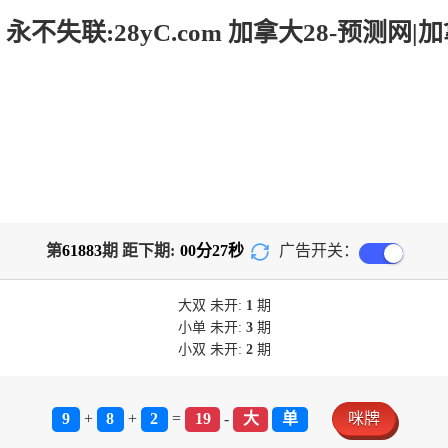
第
61883
期 距下期:
00
分
27
秒
广告开关：
大双
未开:
1
期
小单
未开:
3
期
小双
未开:
2
期
9
+
8
+
2
=
19
-
大
单
咪牌