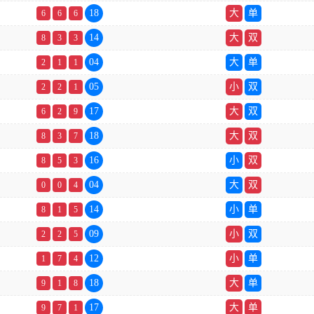
18
大
单
6
6
6
14
大
双
8
3
3
04
大
单
2
1
1
05
小
双
2
2
1
17
大
双
6
2
9
18
大
双
8
3
7
16
小
双
8
5
3
04
大
双
0
0
4
14
小
单
8
1
5
09
小
双
2
2
5
12
小
单
1
7
4
18
大
单
9
1
8
17
大
单
9
7
1