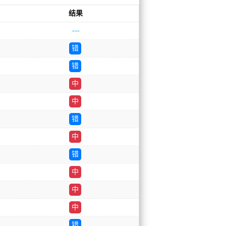
结果
---
错
错
中
中
错
中
错
中
中
中
错