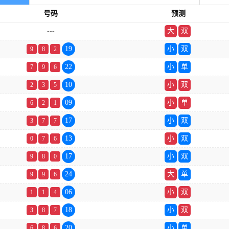
号码
预测
---
大
双
19
小
双
9
8
2
22
小
单
7
9
6
10
小
双
2
3
5
09
小
单
6
2
1
17
小
双
3
7
7
13
小
双
0
7
6
17
小
双
9
8
0
24
大
单
9
9
6
06
小
双
1
1
4
18
小
双
3
8
7
20
小
单
6
8
6