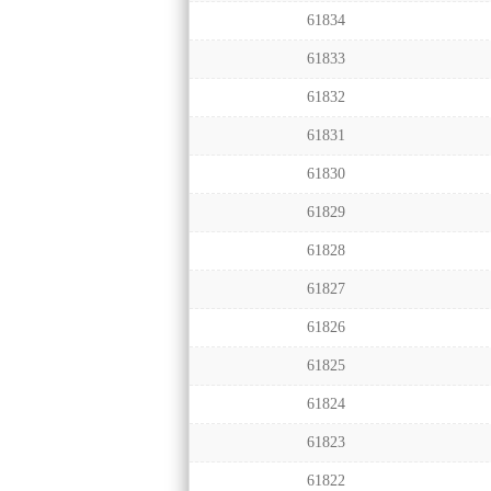
61834
61833
61832
61831
61830
61829
61828
61827
61826
61825
61824
61823
61822