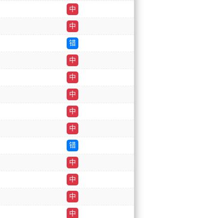
中
中
错
中
中
中
中
中
错
中
中
中
中