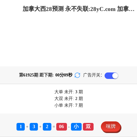
加拿大西28预测 永不失联:28yC.com 加拿大28-预测网|加拿大pc在线|加拿大28在线预测网|28结果咪牌_专注研究历史结果_加拿大PC预测_官方!
第
61925
期 距下期:
00
分
08
秒
广告开关：
大单
未开:
3
期
大双
未开:
2
期
小单
未开:
7
期
1
3
2
06
小
双
咪牌
+
+
=
-