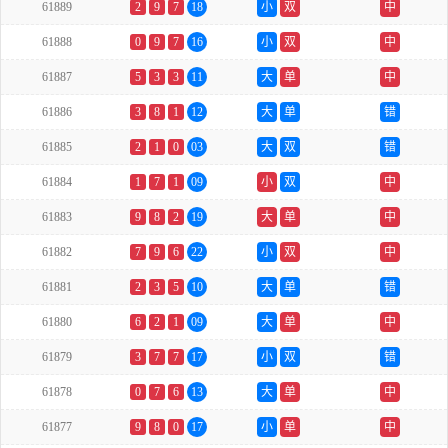
61889
2
9
7
18
小
双
中
61888
0
9
7
16
小
双
中
61887
5
3
3
11
大
单
中
61886
3
8
1
12
大
单
错
61885
2
1
0
03
大
双
错
61884
1
7
1
09
小
双
中
61883
9
8
2
19
大
单
中
61882
7
9
6
22
小
双
中
61881
2
3
5
10
大
单
错
61880
6
2
1
09
大
单
中
61879
3
7
7
17
小
双
错
61878
0
7
6
13
大
单
中
61877
9
8
0
17
小
单
中