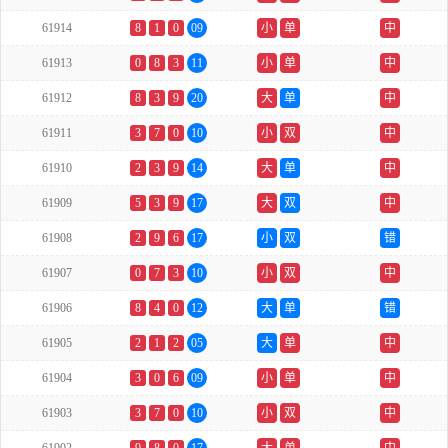
61914
8
1
0
09
小
单
中
61913
0
8
3
11
小
单
中
61912
8
3
9
20
大
单
中
61911
3
7
0
10
小
双
中
61910
2
3
9
14
大
单
中
61909
5
3
9
17
大
双
中
61908
2
9
6
17
小
双
错
61907
0
7
3
10
小
双
中
61906
8
4
0
12
大
单
错
61905
2
1
2
05
大
单
中
61904
3
0
6
09
小
单
中
61903
3
7
0
10
小
双
中