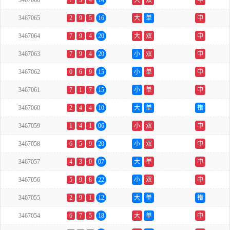
3467066
7
3
4
14
大
双
中
3467065
2
9
5
16
大
单
中
3467064
7
9
4
20
大
双
中
3467063
7
9
4
20
小
双
中
3467062
0
6
9
15
小
单
中
3467061
7
1
7
15
小
单
中
3467060
2
4
4
10
大
单
错
3467059
1
4
1
06
小
双
中
3467058
6
5
9
20
小
双
中
3467057
4
3
0
07
大
单
中
3467056
5
9
8
22
小
双
中
3467055
2
9
1
12
大
单
错
3467054
6
7
5
18
大
单
中