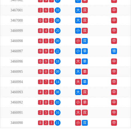
3467002
5
9
3
17
小
单
中
3467001
2
6
2
10
大
双
中
3467000
0
6
2
08
大
双
中
3466999
8
4
8
20
小
双
中
3466998
6
1
2
09
小
双
中
3466997
9
9
4
22
小
单
错
3466996
0
9
9
18
大
单
中
3466995
9
0
0
09
大
单
中
3466994
3
7
4
14
大
单
中
3466993
4
2
2
08
大
双
中
3466992
1
0
2
03
小
单
中
3466991
2
5
9
16
大
双
中
3466990
8
2
1
11
小
双
中