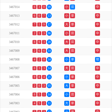
3467014
6
3
0
09
小
双
中
3467013
6
0
7
13
小
单
中
3467012
7
1
9
17
大
单
中
3467011
2
1
3
06
小
双
中
3467010
8
9
3
20
大
双
中
3467009
2
6
6
14
大
双
中
3467008
4
2
8
14
小
单
错
3467007
8
3
3
14
大
双
中
3467006
9
8
4
21
小
单
中
3467005
2
0
3
05
大
单
中
3467004
8
5
1
14
小
双
中
3467003
4
5
2
11
大
单
中