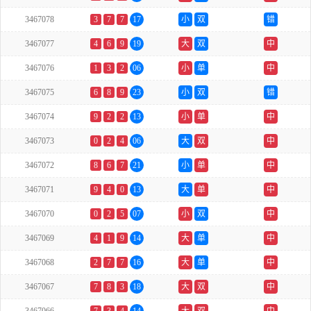
3467078
3
7
7
17
小
双
错
3467077
4
6
9
19
大
双
中
3467076
1
3
2
06
小
单
中
3467075
6
8
9
23
小
双
错
3467074
9
2
2
13
小
单
中
3467073
0
2
4
06
大
双
中
3467072
8
6
7
21
小
单
中
3467071
9
4
0
13
大
单
中
3467070
0
2
5
07
小
双
中
3467069
4
1
9
14
大
单
中
3467068
2
7
7
16
大
单
中
3467067
7
8
3
18
大
双
中