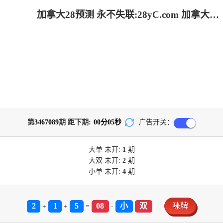
加拿大28预测 永不失联:28yC.com 加拿大28-预测网|加拿大pc在线|加拿大28在线预测网|28结果咪牌_专注研究历史结果_加拿大PC预测_官方!
第
3467089
期 距下期:
00
分
05
秒
广告开关：
大单
未开:
1
期
大双
未开:
2
期
小单
未开:
4
期
2
1
5
08
小
双
咪牌
+
+
=
-