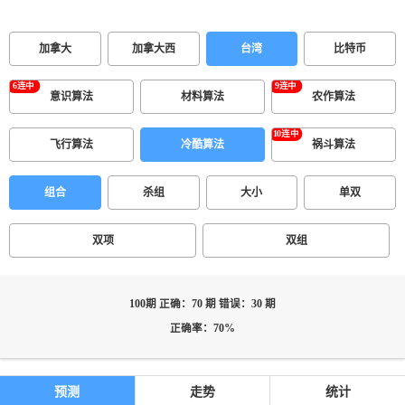
加拿大
加拿大西
台湾
比特币
意识算法
材料算法
农作算法
飞行算法
冷酷算法
祸斗算法
组合
杀组
大小
单双
双项
双组
100期 正确：70 期 错误：30 期
正确率：70%
预测
走势
统计