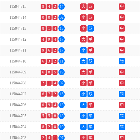
115044715
8
4
2
14
大
双
中
115044714
0
0
2
02
小
双
中
115044713
8
1
4
13
小
双
中
115044712
4
9
4
17
大
单
中
115044711
9
6
2
17
小
单
中
115044710
6
3
2
11
大
双
错
115044709
6
8
5
19
大
单
中
115044708
2
1
4
07
小
单
中
115044707
6
7
2
15
小
双
错
115044706
0
9
4
13
大
单
中
115044705
5
5
8
18
小
单
错
115044704
8
2
0
10
大
单
错
115044703
2
4
1
07
小
单
中