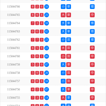
115044766
8
2
6
16
小
单
错
115044765
8
9
8
25
大
单
中
115044764
7
3
0
10
大
单
错
115044763
0
0
2
02
大
单
错
115044762
7
7
9
23
小
双
错
115044761
8
5
9
22
大
双
中
115044760
5
0
1
06
小
双
中
115044759
5
2
0
07
大
单
中
115044758
5
9
6
20
小
双
中
115044757
0
8
8
16
小
双
中
115044756
4
2
1
07
大
单
中
115044755
7
3
4
14
大
单
中