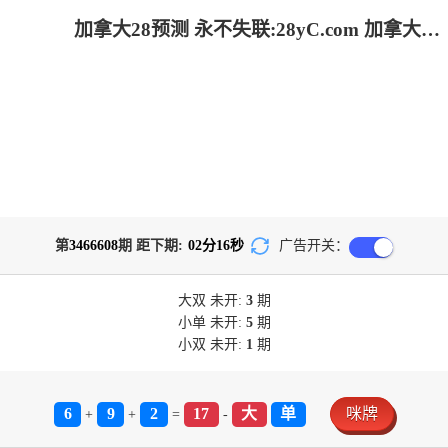
加拿大28预测 永不失联:28yC.com 加拿大28-预测网|加拿大pc在线|加拿大28在线预测网|28结果咪牌_专注研究历史结果_加拿大PC预测_官方!
第
3466608
期 距下期:
02
分
16
秒
广告开关：
大双
未开:
3
期
小单
未开:
5
期
小双
未开:
1
期
6
9
2
17
大
单
咪牌
+
+
=
-