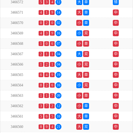
3466572
5
3
4
12
大
单
错
3466571
4
1
9
14
大
单
中
3466570
0
2
0
02
小
单
中
3466569
4
3
9
16
小
双
中
3466568
1
0
6
07
小
单
中
3466567
2
1
1
04
大
双
中
3466566
1
2
1
04
小
双
中
3466565
6
4
9
19
大
单
中
3466564
8
2
6
16
小
双
中
3466563
1
1
7
09
小
单
中
3466562
3
7
2
12
小
单
中
3466561
5
6
5
16
大
单
中
3466560
8
9
4
21
大
双
中