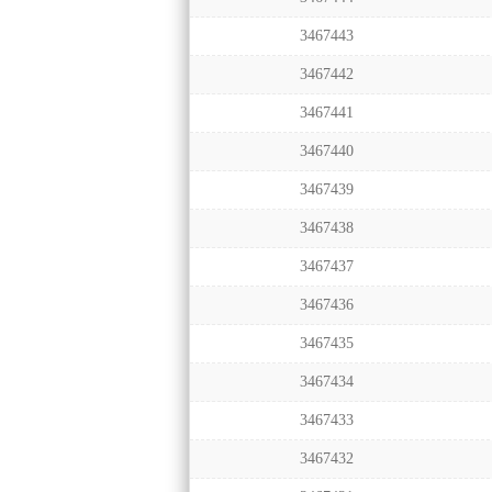
3467443
3467442
3467441
3467440
3467439
3467438
3467437
3467436
3467435
3467434
3467433
3467432