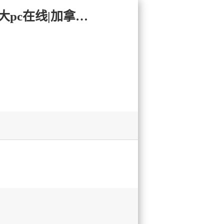
加拿大28预测 永不失联:28yC.com 加拿大28-预测网|加拿大pc在线|加拿大28在线预测网|28结果咪牌_专注研究历史结果_加拿大PC预测_官方!