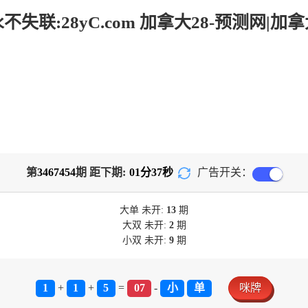
第
3467454
期 距下期:
01
分
37
秒
广告开关：
大单
未开:
13
期
大双
未开:
2
期
小双
未开:
9
期
1
+
1
+
5
=
07
-
小
单
咪牌