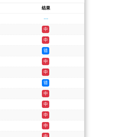
结果
---
中
中
错
中
中
错
中
中
中
中
中