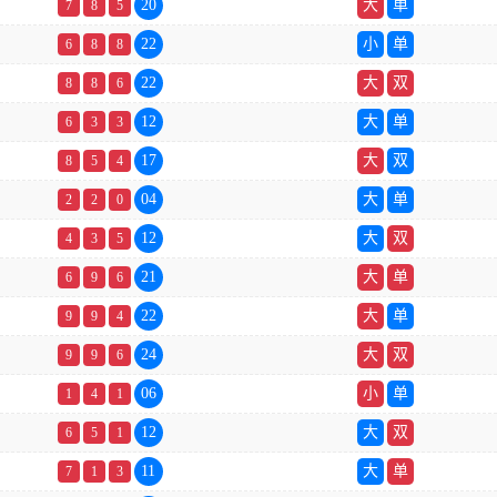
20
大
单
7
8
5
22
小
单
6
8
8
22
大
双
8
8
6
12
大
单
6
3
3
17
大
双
8
5
4
04
大
单
2
2
0
12
大
双
4
3
5
21
大
单
6
9
6
22
大
单
9
9
4
24
大
双
9
9
6
06
小
单
1
4
1
12
大
双
6
5
1
11
大
单
7
1
3