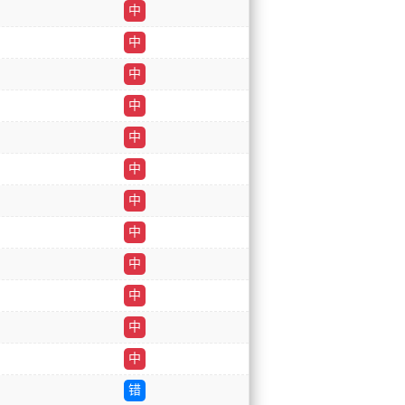
中
中
中
中
中
中
中
中
中
中
中
中
错