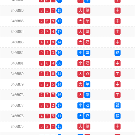
3466887
7
8
7
22
大
单
中
3466886
7
5
7
19
大
单
中
3466885
2
6
9
17
大
单
中
3466884
6
7
4
17
大
单
中
3466883
4
1
9
14
大
双
中
3466882
9
4
3
16
小
单
错
3466881
2
0
4
06
小
双
中
3466880
2
4
8
14
大
双
中
3466879
7
2
5
14
大
单
中
3466878
2
7
7
16
大
单
中
3466877
7
8
2
17
小
双
错
3466876
4
2
5
11
大
双
错
3466875
5
3
7
15
大
单
中