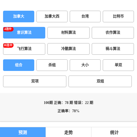
加拿大
加拿大西
台湾
比特币
意识算法
材料算法
农作算法
飞行算法
冷酷算法
祸斗算法
组合
杀组
大小
单双
双项
双组
100期 正确：78 期 错误：22 期
正确率：78%
预测
走势
统计