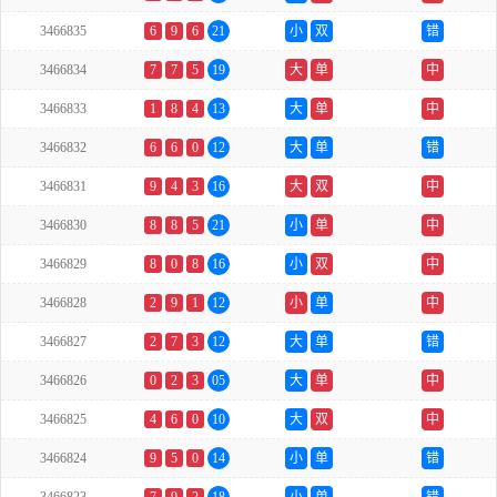
3466835
6
9
6
21
小
双
错
3466834
7
7
5
19
大
单
中
3466833
1
8
4
13
大
单
中
3466832
6
6
0
12
大
单
错
3466831
9
4
3
16
大
双
中
3466830
8
8
5
21
小
单
中
3466829
8
0
8
16
小
双
中
3466828
2
9
1
12
小
单
中
3466827
2
7
3
12
大
单
错
3466826
0
2
3
05
大
单
中
3466825
4
6
0
10
大
双
中
3466824
9
5
0
14
小
单
错