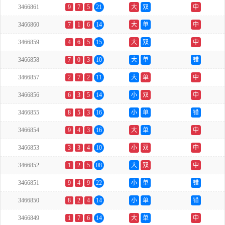
3466861
9
7
5
21
大
双
中
3466860
7
1
6
14
大
单
中
3466859
4
6
5
15
大
双
中
3466858
7
0
3
10
大
单
错
3466857
2
7
2
11
大
单
中
3466856
6
3
5
14
小
双
中
3466855
8
5
3
16
小
单
错
3466854
9
4
3
16
大
单
中
3466853
3
3
4
10
小
双
中
3466852
1
2
5
08
大
双
中
3466851
9
4
9
22
小
单
错
3466850
8
2
4
14
小
单
错
3466849
1
7
6
14
大
单
中