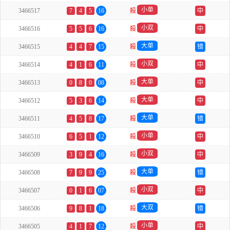
小单
3466517
7
4
5
16
殺
中
小双
3466516
5
5
6
16
殺
中
大单
3466515
4
4
7
15
殺
错
小双
3466514
4
1
6
11
殺
中
大单
3466513
0
8
0
08
殺
中
大单
3466512
5
3
6
14
殺
中
大单
3466511
4
5
8
17
殺
错
小单
3466510
6
5
1
12
殺
中
小双
3466509
3
9
4
16
殺
中
大单
3466508
7
9
9
25
殺
错
小双
3466507
0
1
6
07
殺
中
大双
3466506
9
8
1
18
殺
错
小单
3466505
4
1
7
12
殺
中