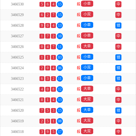
小单
3466530
5
6
4
15
殺
中
小双
3466529
6
2
7
15
殺
中
小单
3466528
9
0
4
13
殺
错
小单
3466527
1
7
2
10
殺
中
大单
3466526
0
4
7
11
殺
中
小单
3466525
1
1
1
03
殺
错
小双
3466524
2
0
4
06
殺
错
小单
3466523
6
3
2
11
殺
错
大单
3466522
4
0
8
12
殺
中
大双
3466521
8
1
4
13
殺
中
大单
3466520
7
5
3
15
殺
错
大双
3466519
2
5
1
08
殺
中
大双
3466518
3
9
5
17
殺
中